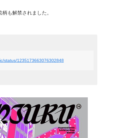
絵柄も解禁されました。
smic/status/1235173663076302848