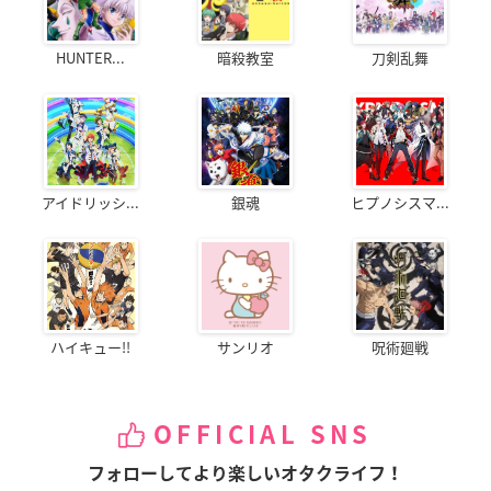
HUNTER...
暗殺教室
刀剣乱舞
アイドリッシ...
銀魂
ヒプノシスマ...
ハイキュー!!
サンリオ
呪術廻戦
OFFICIAL SNS
フォローしてより楽しいオタクライフ！