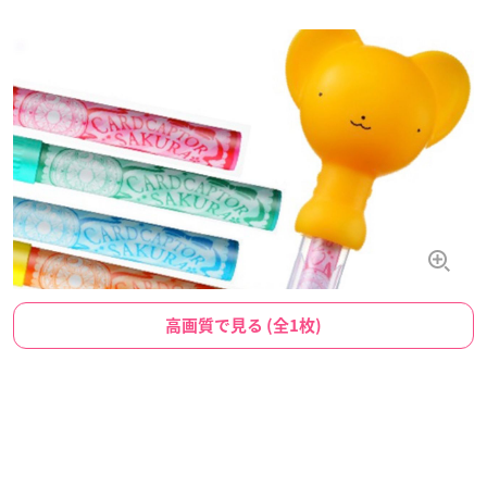
高画質で見る (全1枚)