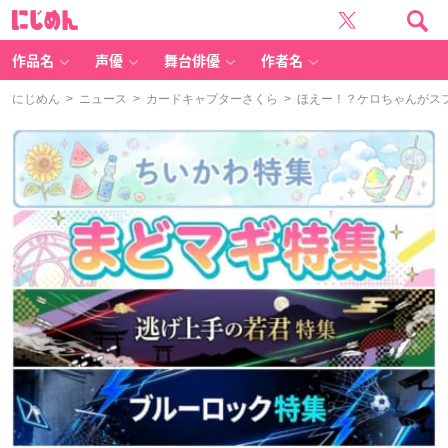
に
じ
め
ん
作品名
声優
舞台俳優
作者名
にじめん
>
ニュース
>
カードキャプターさくら
> ほえー！？ケロちゃんがス