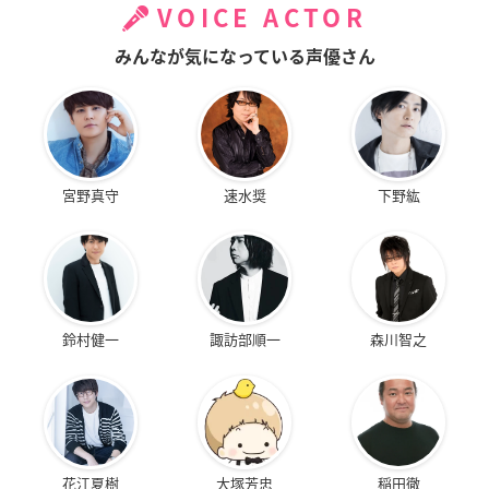
VOICE ACTOR
みんなが気になっている声優さん
宮野真守
速水奨
下野紘
鈴村健一
諏訪部順一
森川智之
花江夏樹
大塚芳忠
稲田徹