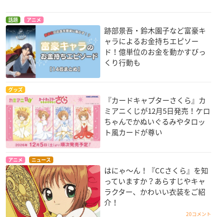
話題
アニメ
跡部景吾・鈴木園子など富豪キ
ャラによるお金持ちエピソー
ド！億単位のお金を動かすびっ
くり行動も
グッズ
『カードキャプターさくら』カ
ミアニくじが12月5日発売！ケロ
ちゃんでかぬいぐるみやタロッ
ト風カードが尊い
アニメ
ニュース
はにゃ〜ん！『CCさくら』を知
っていますか？あらすじやキャ
ラクター、かわいい衣装をご紹
介！
20コメント