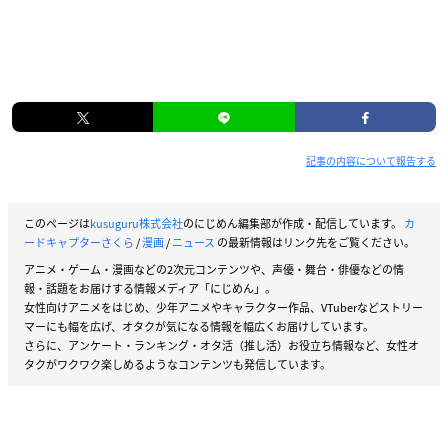
記事の内容について報告する
このページは
kusuguru株式会社
のにじめん編集部が作成・配信しています。
カ
ードキャプターさくら
/
漫画
/
ニュース
の最新情報はリンク先をご覧ください。
アニメ・ゲーム・漫画などの2次元コンテンツや、声優・舞台・俳優などの情
報・話題をお届けする情報メディア「にじめん」。
女性向けアニメをはじめ、少年アニメやキャラクター作品、VTuberなどストリー
マーにも幅を広げ、オタクが気になる情報を幅広くお届けしています。
さらに、アンケート・ランキング・オタ活（推し活）お役立ち情報など、女性オ
タクがワクワク楽しめるようなコンテンツも発信しています。