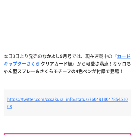
本日3日より発売の
では、現在連載中の
なかよし9月号
『
カード
から
な
キャプターさくら
クリアカード編』
可愛さ満点！
ケロち
が
ゃん型スプレー＆さくらモチーフの4色ペン
付録で登場！
https://twitter.com/ccsakura_info/status/7604918047854510
08