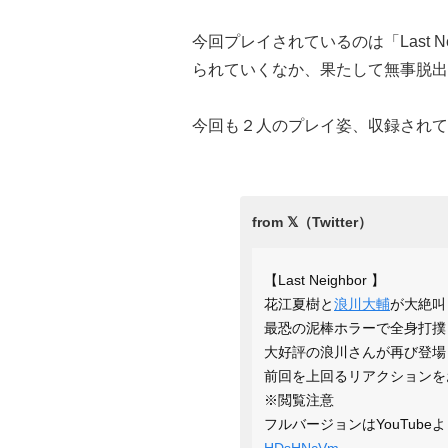
今回プレイされているのは「Last 
られていくなか、果たして無事脱出
今回も２人のプレイ姿、収録されて
【Last Neighbor 】
花江夏樹と
浪川大輔
が大絶叫
最恐の泥棒ホラーで全身打撲
大好評の浪川さんが再び登場
前回を上回るリアクションを
※閲覧注意
フルバージョンはYouTubeよ
HDsHNcVm