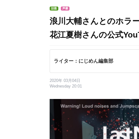
話題
声優
浪川大輔さんとのホラー実況
花江夏樹さんの公式You
ライター：にじめん編集部
2020年 03月04日
Wednesday 20:01