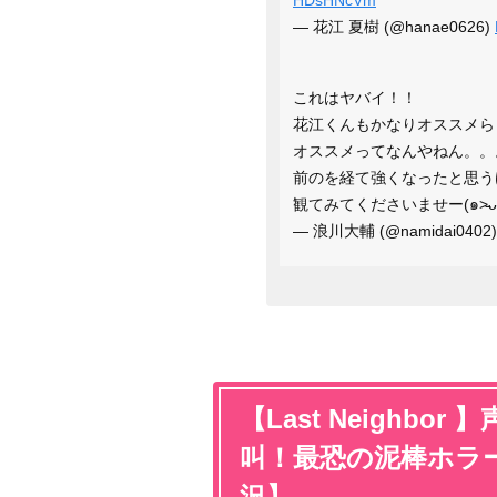
— 花江 夏樹 (@hanae0626)
これはヤバイ！！
花江くんもかなりオススメら
オススメってなんやねん。。
前のを経て強くなったと思う
観てみてくださいませー(๑˃̵ᴗ˂
— 浪川大輔 (@namidai0402
【Last Neighb
叫！最恐の泥棒ホラ
況】