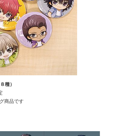
８種）
定
ング商品です