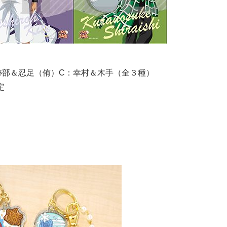
：跡部＆忍足（侑）C：幸村＆木手（全３種）
定