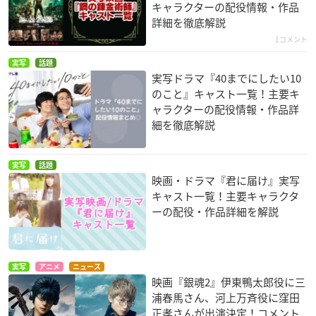
キャラクターの配役情報・作品
詳細を徹底解説
1コメント
実写
話題
実写ドラマ『40までにしたい10
のこと』キャスト一覧！主要キ
ャラクターの配役情報・作品詳
細を徹底解説
実写
話題
映画・ドラマ『君に届け』実写
キャスト一覧！主要キャラクタ
ーの配役・作品詳細を解説
実写
アニメ
ニュース
映画『銀魂2』伊東鴨太郎役に三
浦春馬さん、河上万斉役に窪田
正孝さんが出演決定！コメント