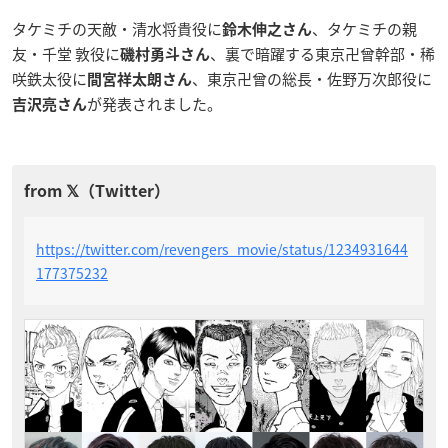
タケミチの天敵・清水将貴役に
、タケミチの親
鈴木伸之さん
友・千堂 敦役に
、裏で暗躍する東京卍曾幹部・稀
磯村勇斗さん
咲鉄太役に
、東京卍曾の総長・佐野万次郎役に
間宮祥太朗さん
が発表されました。
吉沢亮さん
https://twitter.com/revengers_movie/status/1234931644
177375232