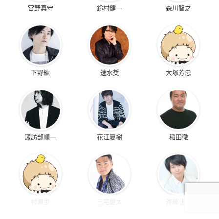
宮野真守
鈴村健一
森川智之
下野紘
速水奨
大塚芳忠
諏訪部順一
花江夏樹
稲田徹
村瀬歩
三宅健太
斉藤壮馬