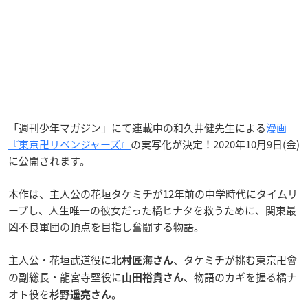
「週刊少年マガジン」にて連載中の和久井健先生による
漫画
『東京卍リベンジャーズ』
の実写化が決定！2020年10月9日(金)
に公開されます。
本作は、主人公の花垣タケミチが12年前の中学時代にタイムリ
ープし、人生唯一の彼女だった橘ヒナタを救うために、関東最
凶不良軍団の頂点を目指し奮闘する物語。
主人公・花垣武道役に
、タケミチが挑む東京卍會
北村匠海さん
の副総長・龍宮寺堅役に
、物語のカギを握る橘ナ
山田裕貴さん
オト役を
。
杉野遥亮さん