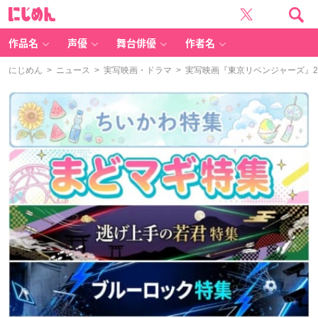
に
じ
め
ん
作品名
声優
舞台俳優
作者名
にじめん
>
ニュース
>
実写映画・ドラマ
> 実写映画『東京リベンジャーズ』2