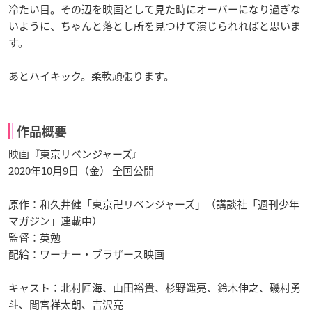
冷たい目。その辺を映画として見た時にオーバーになり過ぎな
いように、ちゃんと落とし所を見つけて演じられればと思いま
す。
あとハイキック。柔軟頑張ります。
作品概要
映画『東京リベンジャーズ』
2020年10月9日（金） 全国公開
原作：和久井健「東京卍リベンジャーズ」（講談社「週刊少年
マガジン」連載中）
監督：英勉
配給：ワーナー・ブラザース映画
キャスト：北村匠海、山田裕貴、杉野遥亮、鈴木伸之、磯村勇
斗、間宮祥太朗、吉沢亮