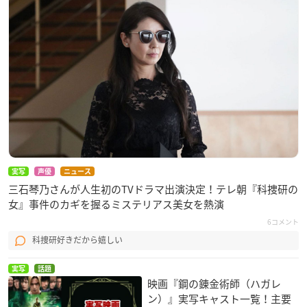
実写
声優
ニュース
三石琴乃さんが人生初のTVドラマ出演決定！テレ朝『科捜研の
女』事件のカギを握るミステリアス美女を熱演
6コメント
科捜研好きだから嬉しい
実写
話題
映画『鋼の錬金術師（ハガレ
ン）』実写キャスト一覧！主要