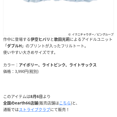
作中に登場する
と
によるアイドルユニット
伊空ヒバリ
歌田光莉
「
」のプリントが入ったフリルトート。
ダブルH
使いやすい大きめサイズです。
カラー：
アイボリー、ライトピンク、ライトサックス
価格：3,990円(税別)
このアイテムは
より
8月6日
(販売店舗は
こちら
)と、
全国のearth66店舗
通販では
ストライプクラブ
にて販売！