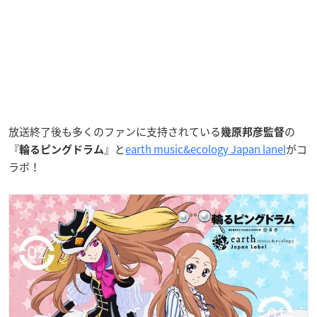
放送終了後も多くのファンに支持されている
の
幾原邦彦監督
『
』と
earth music&ecology Japan lanel
がコ
輪るピングドラム
ラボ！