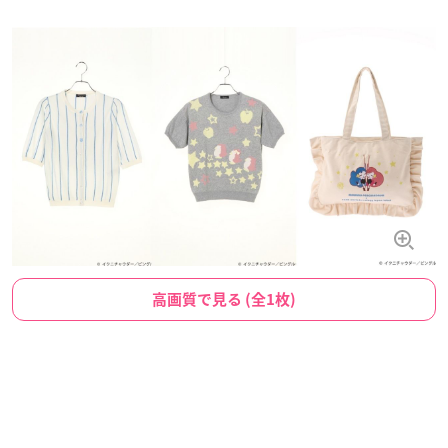
高画質で見る (全1枚)