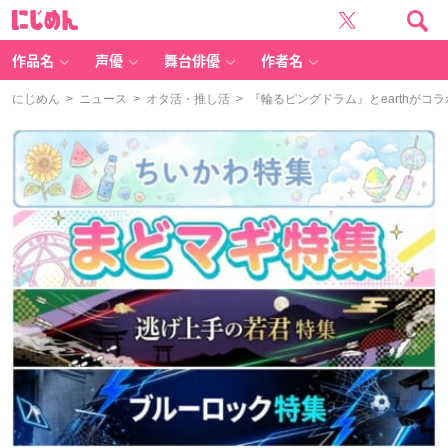
に
じ
め
ん
作品名
声優
舞台俳優
作者名
にじめん
>
ニュース
>
オタ活・推し活
> 『輪るピングドラム』とearthが