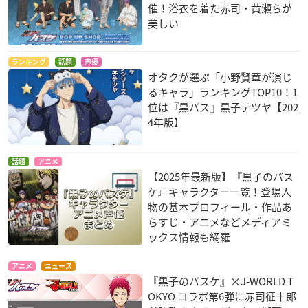
催！浴衣を着た赤司・黄瀬らが
美しい
ランキング
話題
声優
オタクが選ぶ「小野賢章が演じ
るキャラ」ランキングTOP10！1
位は『黒バス』黒子テツヤ【202
4年版】
話題
アニメ
【2025年最新版】『黒子のバス
ケ』キャラクター一覧！登場人
物の基本プロフィール・作品あ
らすじ・アニメなどメディアミ
ックス情報も網羅
アニメ
ニュース
『黒子のバスケ』×J-WORL​D T
OKYO コラボ第6弾に赤司征十郎