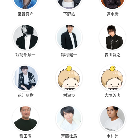
宮野真守
下野紘
速水奨
諏訪部順一
鈴村健一
森川智之
花江夏樹
村瀬歩
大塚芳忠
稲田徹
斉藤壮馬
木村昴