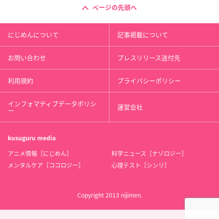
ページの先頭へ
にじめんについて
記事掲載について
お問い合わせ
プレスリリース送付先
利用規約
プライバシーポリシー
インフォマティブデータポリシ
運営会社
ー
kusuguru
media
アニメ情報［にじめん］
科学ニュース［ナゾロジー］
メンタルケア［ココロジー］
心理テスト［シンリ］
Copyright 2013 nijimen.