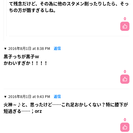
て残念だけど、その為に他のスタメン削ったりしたら、そっ
ちの方が酷すぎるしね。
0
2016年8月1日 at 8:38 PM
返信
黒子っちが黒子ｗ
かわいすぎか！！！！
0
2016年8月1日 at 9:43 PM
返信
火神～♪と、思ったけど……これ足おかしくない？特に膝下が
短過ぎる……；orz
0