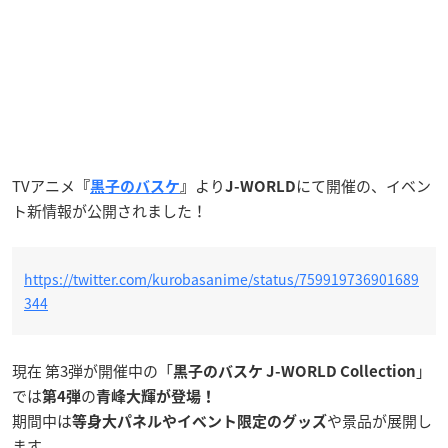
TVアニメ
より
にて開催の、イベン
『
黒子のバスケ
』
J-WORLD
ト新情報が公開されました！
https://twitter.com/kurobasanime/status/759919736901689
344
現在 第3弾が開催中の「
」
黒子のバスケ J-WORLD Collection
では
の
第4弾
青峰大輝が登場！
期間中は
や景品が展開し
等身大パネルやイベント限定のグッズ
ます。