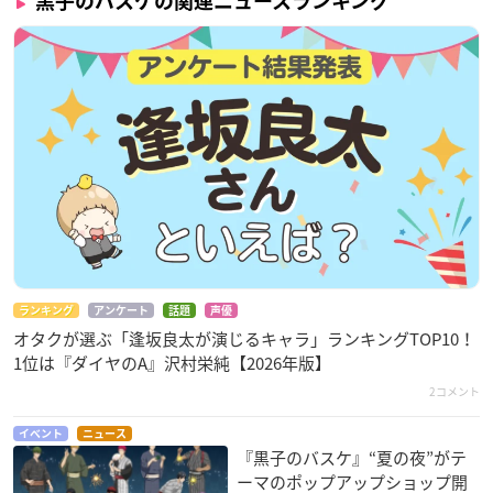
黒子のバスケの関連ニュースランキング
ランキング
アンケート
話題
声優
オタクが選ぶ「逢坂良太が演じるキャラ」ランキングTOP10！
1位は『ダイヤのA』沢村栄純【2026年版】
2コメント
イベント
ニュース
『黒子のバスケ』“夏の夜”がテ
ーマのポップアップショップ開