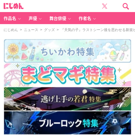
に
じ
め
ん
作品名
声優
舞台俳優
作者名
にじめん
>
ニュース
>
グッズ
> 『天気の子』ラストシーン後を思わせる新規ビ