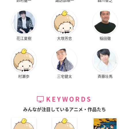
鈴村健一
諏訪部順一
森川智之
花江夏樹
大塚芳忠
稲田徹
村瀬歩
三宅健太
斉藤壮馬
KEYWORDS
みんなが注目しているアニメ・作品たち