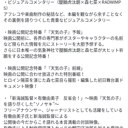
・ビジュアルコメンタリー（醍醐虎汰朗×森七菜×RADWIMP
S）
アフレコや楽曲制作の秘話など、本編を観ながら余すことなく
その裏側を語りつくした貴重なビジュアルコメンタリー
・映画公開記念特番「『天気の子』予報」
映画公開前に、各界の専門家がポスターやキャラクターの名前
など限られた情報を元にストーリーを大胆予想する。
さらに日本唯一の気象神社で醍醐虎汰朗と森七菜が大ヒット祈
願をする公開記念特番！
・映画公開記念特番「『天気の子』前線」
映画の公開に合わせ放送された特別番組！
ヒロイン陽菜を演じた森七菜自ら撮影・編集した初日舞台裏ド
キュメント映像！
・「新海誠監督×有働由美子 反省会！」～映画『天気の子』
を語り尽くした“ソノサキ”～
フリーアナウンサー、ジャーナリストとしても活躍をしている
有働由美子氏と新海誠監督による
公開後の今だからこそ語れる本音満載の対談映像。
有働氏による制作現場潜入カメラや野田洋次郎を加えた鼎談の