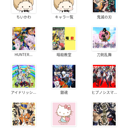
ちいかわ
キャラ一覧
鬼滅の刃
HUNTER...
暗殺教室
刀剣乱舞
アイドリッシ...
銀魂
ヒプノシスマ...