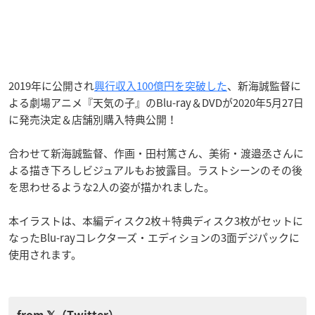
2019年に公開され
興行収入100億円を突破した
、新海誠監督に
よる劇場アニメ『天気の子』のBlu-ray＆DVDが2020年5月27日
に発売決定＆店舗別購入特典公開！
合わせて新海誠監督、作画・田村篤さん、美術・渡邉丞さんに
よる描き下ろしビジュアルもお披露目。ラストシーンのその後
を思わせるような2人の姿が描かれました。
本イラストは、本編ディスク2枚＋特典ディスク3枚がセットに
なったBlu-rayコレクターズ・エディションの3面デジパックに
使用されます。