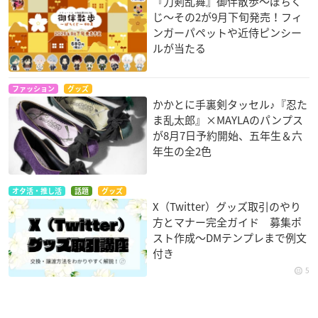
『刀剣乱舞』御伴散歩～ぽちく
じ～その2が9月下旬発売！フィ
ンガーパペットや近侍ピンシー
ルが当たる
ファッション
グッズ
かかとに手裏剣タッセル♪『忍た
ま乱太郎』×MAYLAのパンプス
が8月7日予約開始、五年生＆六
年生の全2色
オタ活・推し活
話題
グッズ
X（Twitter）グッズ取引のやり
方とマナー完全ガイド 募集ポ
スト作成〜DMテンプレまで例文
付き
5