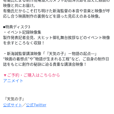
映像と共にお届け。
有働氏だからこそ打ち明けた新海監督の本音や音楽と映像が呼
応し合う映画制作の裏側などを語った見応えのある映像。
■特典ディスク3
・イベント記録映像集
製作発表記者会見、大ヒット御礼舞台挨拶などのイベント映像
を余すところなく収録！
・新海誠監督講演映像「『天気の子』－物語の起点―」
“映画の着想点”や“物語が生まれる工程”など、ご自身の制作日
誌をもとに創作の秘訣に迫る貴重な講演会映像！
▼ご予約・ご購入はこちらから
アニメイト
『天気の子』
公式サイト
／
公式Twitter