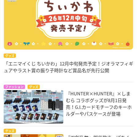
グッズ
「エニマイくじ ちいかわ」12月中旬発売予定！ジオラマフィギ
ュアやラスト賞の振り子時計など賞品名が先行公開
ファッション
グッズ
『HUNTER×HUNTER』×しま
むら コラボグッズが8月1日発
売！G.I.カードモチーフのキーホ
ルダーやパスケースが登場
グッズ