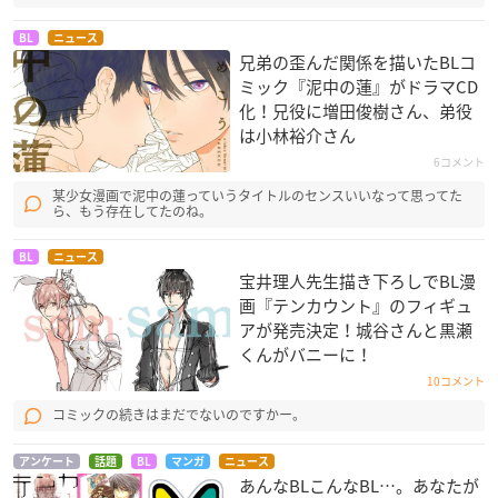
BL
ニュース
兄弟の歪んだ関係を描いたBLコ
ミック『泥中の蓮』がドラマCD
化！兄役に増田俊樹さん、弟役
は小林裕介さん
6コメント
某少女漫画で泥中の蓮っていうタイトルのセンスいいなって思ってた
ら、もう存在してたのね。
BL
ニュース
宝井理人先生描き下ろしでBL漫
画『テンカウント』のフィギュ
アが発売決定！城谷さんと黒瀬
くんがバニーに！
10コメント
コミックの続きはまだでないのですかー。
アンケート
話題
BL
マンガ
ニュース
あんなBLこんなBL…。あなたが