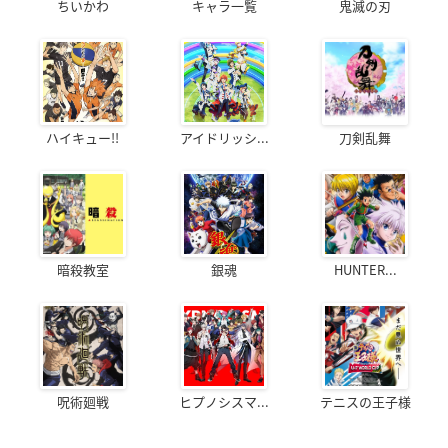
ちいかわ
キャラ一覧
鬼滅の刃
ハイキュー!!
アイドリッシ...
刀剣乱舞
暗殺教室
銀魂
HUNTER...
呪術廻戦
ヒプノシスマ...
テニスの王子様