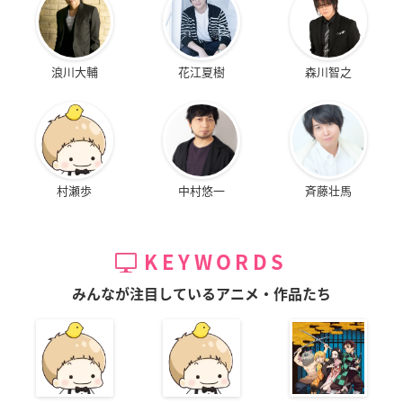
浪川大輔
花江夏樹
森川智之
村瀬歩
中村悠一
斉藤壮馬
KEYWORDS
みんなが注目しているアニメ・作品たち