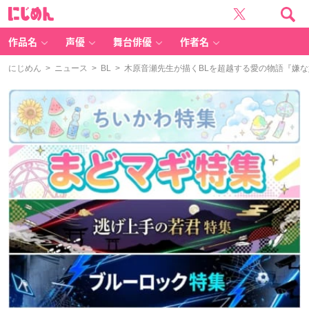
に
じ
め
ん
作品名
声優
舞台俳優
作者名
にじめん
>
ニュース
>
BL
> 木原音瀬先生が描くBLを超越する愛の物語『嫌