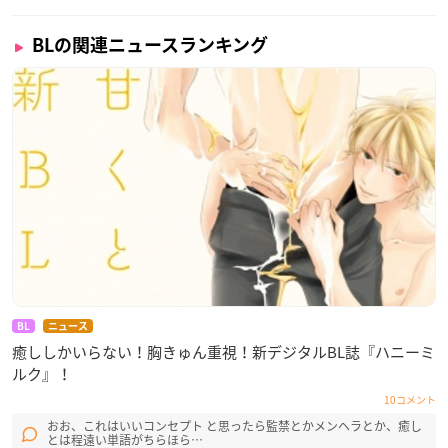
BLの関連ニュースランキング
BL
ニュース
癒ししかいらない！胸きゅん重視！新デジタルBL誌『ハニーミ
ルク』！
10コメント
おお、これはいいコンセプト と思ったら監禁とかメンヘラとか、癒し
とは程遠い単語がちらほら…