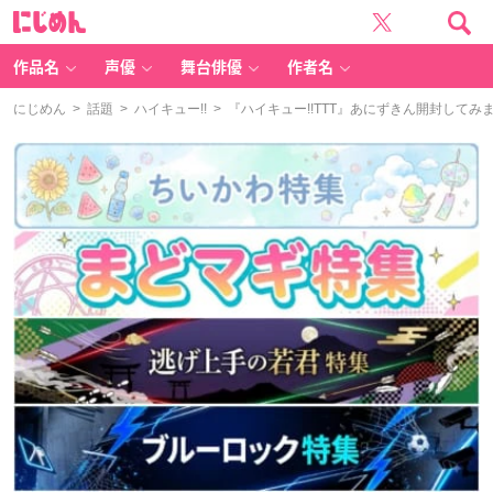
に
じ
め
ん
作品名
声優
舞台俳優
作者名
にじめん
>
話題
>
ハイキュー!!
> 『ハイキュー!!TTT』あにずきん開封してみ