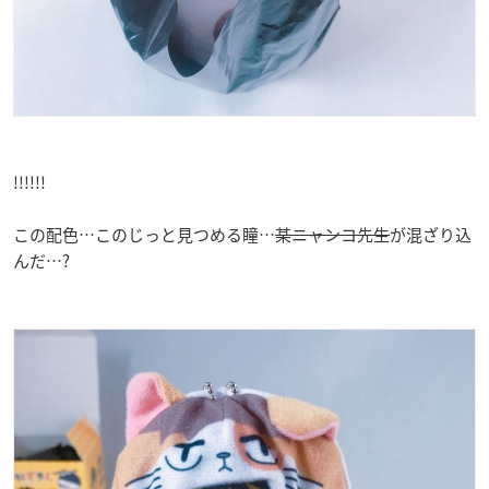
!!!!!!
この配色…このじっと見つめる瞳…
某ニャンコ先生
が混ざり込
んだ…?