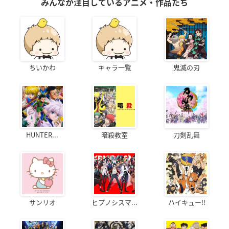
みんなが注目しているアニメ・作品たち
ちいかわ
キャラ一覧
鬼滅の刃
HUNTER...
暗殺教室
刀剣乱舞
サンリオ
ヒプノシスマ...
ハイキュー!!