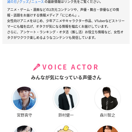
滅の刃
/
グッズ
/
ニュース
の最新情報はリンク先をご覧ください。
アニメ・ゲーム・漫画などの2次元コンテンツや、声優・舞台・俳優などの情
報・話題をお届けする情報メディア「にじめん」。
女性向けアニメをはじめ、少年アニメやキャラクター作品、VTuberなどストリー
マーにも幅を広げ、オタクが気になる情報を幅広くお届けしています。
さらに、アンケート・ランキング・オタ活（推し活）お役立ち情報など、女性オ
タクがワクワク楽しめるようなコンテンツも発信しています。
VOICE ACTOR
みんなが気になっている声優さん
宮野真守
鈴村健一
森川智之