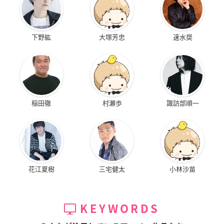
下野紘
大塚芳忠
速水奨
稲田徹
村瀬歩
諏訪部順一
花江夏樹
三宅健太
小林沙苗
KEYWORDS