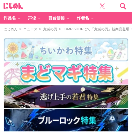
に
じ
め
ん
作品名
声優
舞台俳優
作者名
にじめん
>
ニュース
>
鬼滅の刃
> JUMP SHOPにて『鬼滅の刃』新商品登