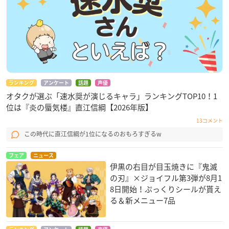
ランキング
アンケート
話題
声優
オタクが選ぶ「速水奨が演じるキャラ」ランキングTOP10！1
位は『炎の蜃気楼』直江信綱【2026年版】
13コメント
この時代に直江信綱が1位になるのおもろすぎるw
フェア
ニュース
伊黒の右目が目玉焼きに『鬼滅
の刃』×ジョイフル第3弾が8月1
8日開始！ぷっくりシールが貰え
る＆新メニュー7品