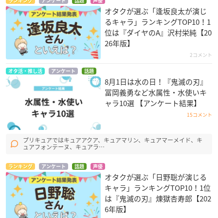
ランキング
アンケート
話題
声優
オタクが選ぶ「逢坂良太が演じ
るキャラ」ランキングTOP10！1
位は『ダイヤのA』沢村栄純【20
26年版】
2コメント
オタ活・推し活
アンケート
話題
8月1日は水の日！『鬼滅の刃』
冨岡義勇など水属性・水使いキ
ャラ10選 【アンケート結果】
15コメント
プリキュアではキュアアクア、キュアマリン、キュアマーメイド、キ
ュアフォンテーヌ、キュアラ…
ランキング
アンケート
話題
声優
オタクが選ぶ「日野聡が演じる
キャラ」ランキングTOP10！1位
は『鬼滅の刃』煉󠄁獄杏寿郎【202
6年版】