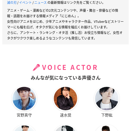
滅の刃
/
イベント
/
ニュース
の最新情報はリンク先をご覧ください。
アニメ・ゲーム・漫画などの2次元コンテンツや、声優・舞台・俳優などの情
報・話題をお届けする情報メディア「にじめん」。
女性向けアニメをはじめ、少年アニメやキャラクター作品、VTuberなどストリー
マーにも幅を広げ、オタクが気になる情報を幅広くお届けしています。
さらに、アンケート・ランキング・オタ活（推し活）お役立ち情報など、女性オ
タクがワクワク楽しめるようなコンテンツも発信しています。
VOICE ACTOR
みんなが気になっている声優さん
宮野真守
速水奨
下野紘