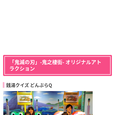
「鬼滅の刃」-鬼之棲街- オリジナルアト
ラクション
銭湯クイズ どんぶらQ