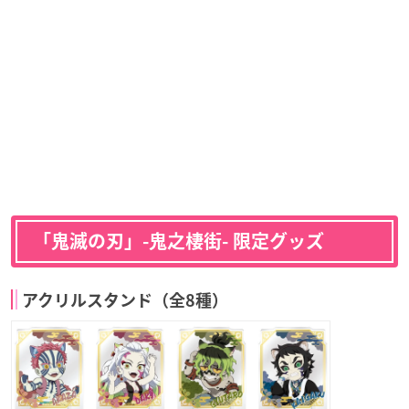
「鬼滅の刃」-鬼之棲街- 限定グッズ
アクリルスタンド（全8種）