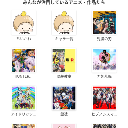
みんなが注目しているアニメ・作品たち
ちいかわ
キャラ一覧
鬼滅の刃
HUNTER...
暗殺教室
刀剣乱舞
アイドリッシ...
銀魂
ヒプノシスマ...