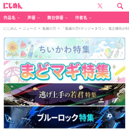
に
じ
め
ん
作品名
声優
舞台俳優
作者名
にじめん
>
ニュース
>
鬼滅の刃
> 「鬼滅の刃×ナンジャタウン」鬼之棲街が