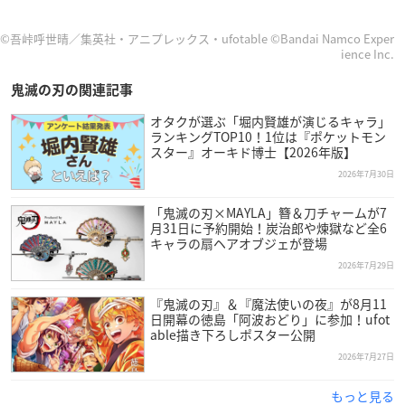
©吾峠呼世晴／集英社・アニプレックス・ufotable ©Bandai Namco Exper
ience Inc.
鬼滅の刃の関連記事
オタクが選ぶ「堀内賢雄が演じるキャラ」
ランキングTOP10！1位は『ポケットモン
スター』オーキド博士【2026年版】
2026年7月30日
「鬼滅の刃×MAYLA」簪＆刀チャームが7
月31日に予約開始！炭治郎や煉獄など全6
キャラの扇ヘアオブジェが登場
2026年7月29日
『鬼滅の刃』＆『魔法使いの夜』が8月11
日開幕の徳島「阿波おどり」に参加！ufot
able描き下ろしポスター公開
2026年7月27日
もっと見る