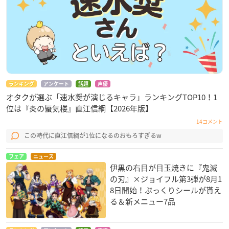
ランキング
アンケート
話題
声優
オタクが選ぶ「速水奨が演じるキャラ」ランキングTOP10！1
位は『炎の蜃気楼』直江信綱【2026年版】
14コメント
この時代に直江信綱が1位になるのおもろすぎるw
フェア
ニュース
伊黒の右目が目玉焼きに『鬼滅
の刃』×ジョイフル第3弾が8月1
8日開始！ぷっくりシールが貰え
る＆新メニュー7品