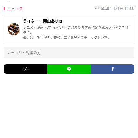
2026年07月31日 17:00
ニュース
ライター：
葉山ありさ
アニメ・漫画・VTuberなど、これまで多方面に足を踏み入れてきたオ
タク。
最近は、少年漫画原作のアニメを好んでチェックしがち。
カテゴリ :
鬼滅の刃