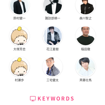
鈴村健一
諏訪部順一
森川智之
大塚芳忠
花江夏樹
稲田徹
村瀬歩
三宅健太
斉藤壮馬
KEYWORDS