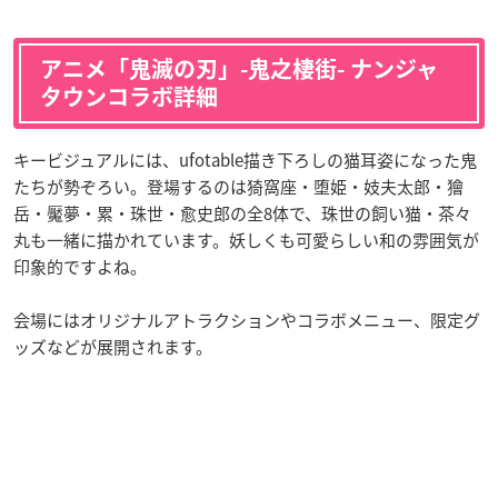
アニメ「鬼滅の刃」-鬼之棲街- ナンジャ
タウンコラボ詳細
キービジュアルには、ufotable描き下ろしの猫耳姿になった鬼
たちが勢ぞろい。登場するのは猗窩座・堕姫・妓夫太郎・獪
岳・魘夢・累・珠世・愈史郎の全8体で、珠世の飼い猫・茶々
丸も一緒に描かれています。妖しくも可愛らしい和の雰囲気が
印象的ですよね。
会場にはオリジナルアトラクションやコラボメニュー、限定グ
ッズなどが展開されます。