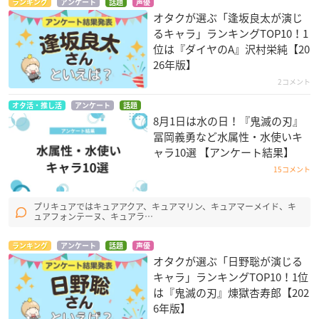
ランキング
アンケート
話題
声優
オタクが選ぶ「逢坂良太が演じ
るキャラ」ランキングTOP10！1
位は『ダイヤのA』沢村栄純【20
26年版】
2コメント
オタ活・推し活
アンケート
話題
8月1日は水の日！『鬼滅の刃』
冨岡義勇など水属性・水使いキ
ャラ10選 【アンケート結果】
15コメント
プリキュアではキュアアクア、キュアマリン、キュアマーメイド、キ
ュアフォンテーヌ、キュアラ…
ランキング
アンケート
話題
声優
オタクが選ぶ「日野聡が演じる
キャラ」ランキングTOP10！1位
は『鬼滅の刃』煉󠄁獄杏寿郎【202
6年版】