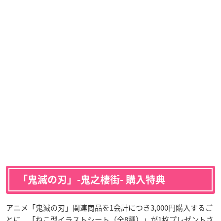
「鬼滅の刃」-鬼之棲街- 購入特典
アニメ「鬼滅の刃」関連商品を1会計につき3,000円購入するご
とに、「ねこ型イラストシート（全8種）」が1枚プレゼントさ