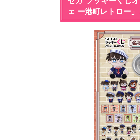
セガ ラッキーくじ
ェ ー港町レトロー」