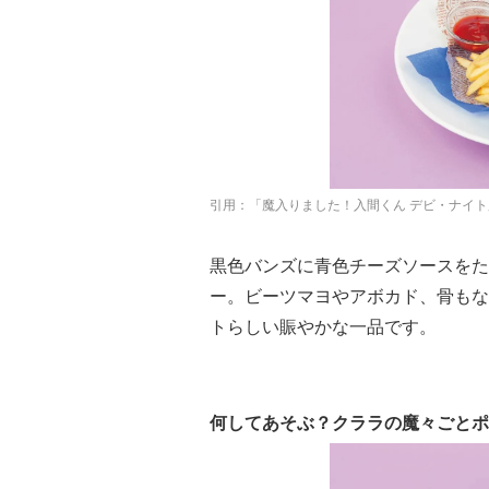
引用：「魔入りました！入間くん デビ・ナイ
黒色バンズに青色チーズソースをた
ー。ビーツマヨやアボカド、骨もな
トらしい賑やかな一品です。
何してあそぶ？クララの魔々ごとポイ