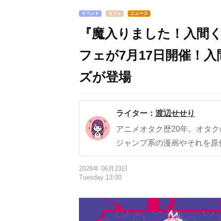
イベント
カフェ
ニュース
『魔入りました！入間
フェが7月17日開催！
ズが登場
ライター：
渡辺せせり
アニメオタク歴20年。オタ
ジャンプ系の漫画やそれを原
2026年 06月23日
Tuesday 13:00