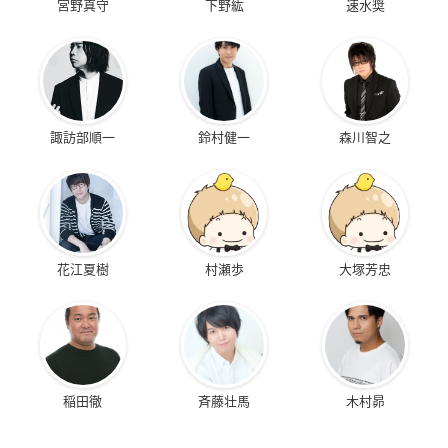
宮野真守
下野紘
速水奨
諏訪部順一
鈴村健一
森川智之
花江夏樹
村瀬歩
大塚芳忠
稲田徹
斉藤壮馬
木村昴