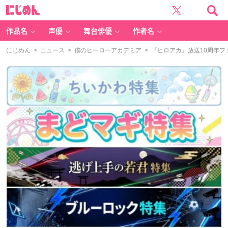
に
じ
め
ん
作品名
声優
舞台俳優
作者名
にじめん
>
ニュース
>
僕のヒーローアカデミア
> 『ヒロアカ』放送10周年フ