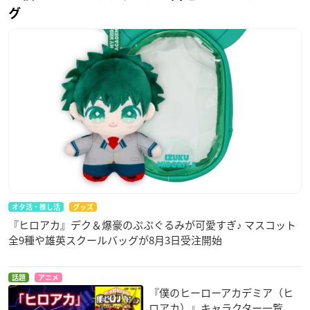
グ
オタ活・推し活
グッズ
『ヒロアカ』デク＆爆豪のぷぷぐるみが可愛すぎ♪ マスコット
全9種や雄英スクールバッグが8月3日受注開始
話題
アニメ
『僕のヒーローアカデミア（ヒ
ロアカ）』キャラクター一覧