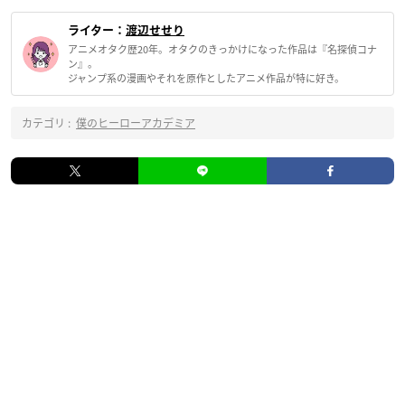
ライター：
渡辺せせり
アニメオタク歴20年。オタクのきっかけになった作品は『名探偵コナ
ン』。
ジャンプ系の漫画やそれを原作としたアニメ作品が特に好き。
カテゴリ :
僕のヒーローアカデミア