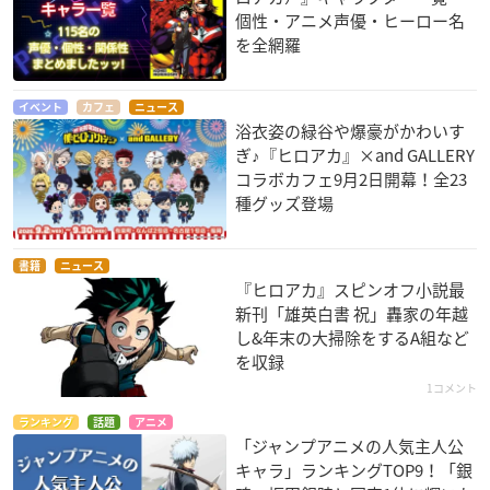
個性・アニメ声優・ヒーロー名
を全網羅
イベント
カフェ
ニュース
浴衣姿の緑谷や爆豪がかわいす
ぎ♪『ヒロアカ』×and GALLERY
コラボカフェ9月2日開幕！全23
種グッズ登場
書籍
ニュース
『ヒロアカ』スピンオフ小説最
新刊「雄英白書 祝」轟家の年越
し&年末の大掃除をするA組など
を収録
1コメント
ランキング
話題
アニメ
「ジャンプアニメの人気主人公
キャラ」ランキングTOP9！「銀