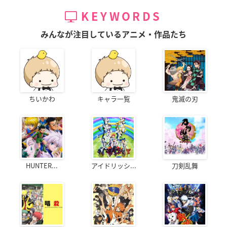
KEYWORDS
みんなが注目しているアニメ・作品たち
ちいかわ
キャラ一覧
鬼滅の刃
HUNTER...
アイドリッシ...
刀剣乱舞