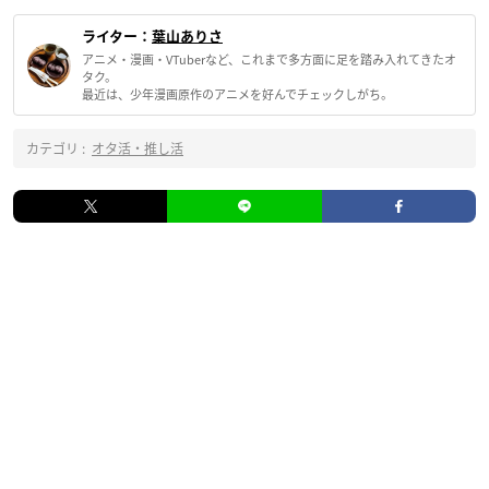
ライター：
葉山ありさ
アニメ・漫画・VTuberなど、これまで多方面に足を踏み入れてきたオ
タク。
最近は、少年漫画原作のアニメを好んでチェックしがち。
カテゴリ :
オタ活・推し活