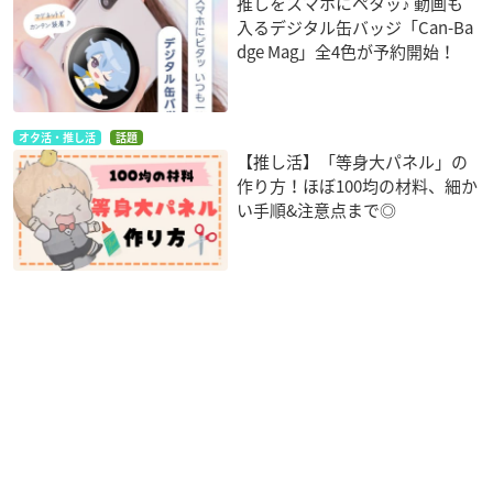
推しをスマホにペタッ♪ 動画も
入るデジタル缶バッジ「Can-Ba
dge Mag」全4色が予約開始！
オタ活・推し活
話題
【推し活】「等身大パネル」の
作り方！ほぼ100均の材料、細か
い手順&注意点まで◎