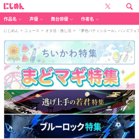
に
じ
め
ん
作品名
声優
舞台俳優
作者名
にじめん
>
ニュース
>
オタ活・推し活
> 『夢色パティシエール』ハンズフェ