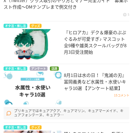
X（Twitter）グッズ取引のやり方とマナー完全ガイド 募集ポ
スト作成〜DMテンプレまで例文付き
5
オタ活・推し活
グッズ
『ヒロアカ』デク＆爆豪のぷぷ
ぐるみが可愛すぎ♪ マスコット
全9種や雄英スクールバッグが8
月3日受注開始
オタ活・推し活
アンケート
話題
8月1日は水の日！『鬼滅の刃』
冨岡義勇など水属性・水使いキ
ャラ10選 【アンケート結果】
15コメント
プリキュアではキュアアクア、キュアマリン、キュアマーメイド、キ
ュアフォンテーヌ、キュアラ…
オタ活・推し活
グッズ