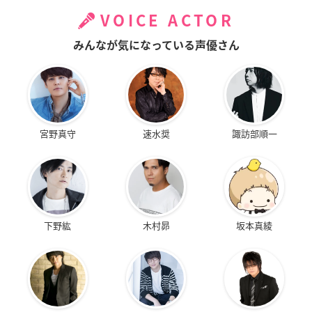
VOICE ACTOR
みんなが気になっている声優さん
宮野真守
速水奨
諏訪部順一
下野紘
木村昴
坂本真綾