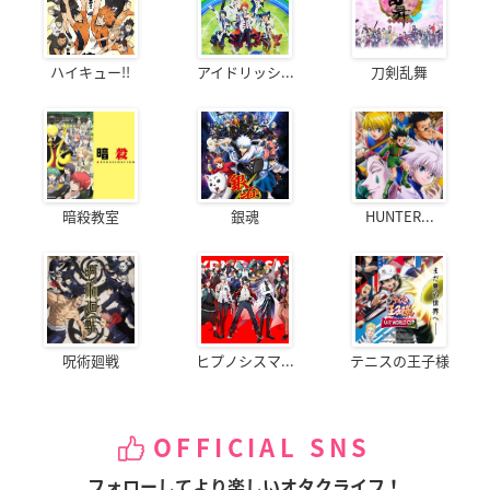
ハイキュー!!
アイドリッシ...
刀剣乱舞
暗殺教室
銀魂
HUNTER...
呪術廻戦
ヒプノシスマ...
テニスの王子様
OFFICIAL SNS
フォローしてより楽しいオタクライフ！