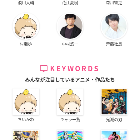
浪川大輔
花江夏樹
森川智之
村瀬歩
中村悠一
斉藤壮馬
KEYWORDS
みんなが注目しているアニメ・作品たち
ちいかわ
キャラ一覧
鬼滅の刃