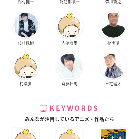
鈴村健一
諏訪部順一
森川智之
花江夏樹
大塚芳忠
稲田徹
村瀬歩
斉藤壮馬
三宅健太
KEYWORDS
みんなが注目しているアニメ・作品たち