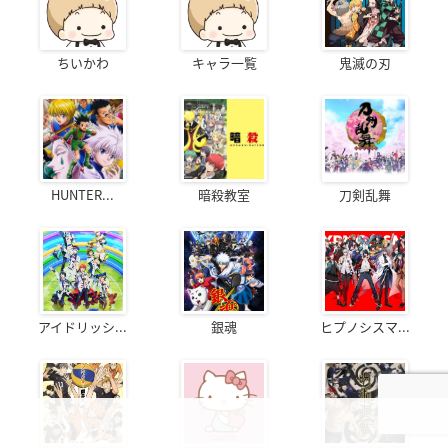
ちいかわ
キャラ一覧
鬼滅の刃
HUNTER...
暗殺教室
刀剣乱舞
アイドリッシ...
銀魂
ヒプノシスマ...