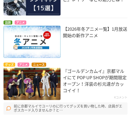
話題
アニメ
【2026年冬アニメ一覧】1月放送
開始の新作アニメ
グッズ
アニメ
ニュース
『ゴールデンカムイ』京都マル
イにて POP UP SHOPが期間限定
オープン！洋装の杉元達がカッ
コイイ！
4コメント
前に京都マルイでユーリのに行ってグッズを買い物した時、店員がエ
ポスカード入りませんか？と…