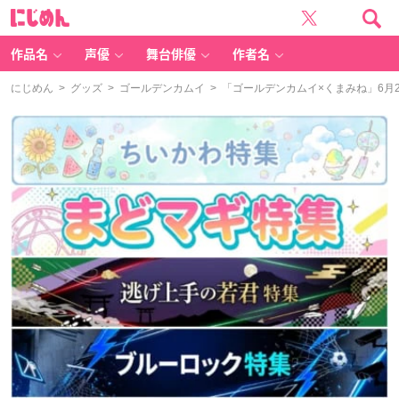
に
じ
め
ん
作品名
声優
舞台俳優
作者名
にじめん
>
グッズ
>
ゴールデンカムイ
> 「ゴールデンカムイ×くまみね」6