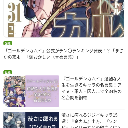
話題
「ゴールデンカムイ」公式がチン〇ランキング発表！？「まさ
かの家永」「頭おかしい（誉め言葉）」
話題
『ゴールデンカムイ』過酷な人
生を生きるキャラの名言集！ア
イヌ・軍人・囚人まで全34名の
名台詞を網羅
渋さに痺れるジジイキャラ15
選！『金カム』土方、『ワン
ピ』レイリーなどの魅力とは？