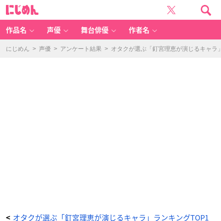
第
に
1
じ
0
め
位：
ん
『ま
た
作品名
声優
舞台俳優
作者名
殺
さ
れ
て
にじめん
>
声優
>
アンケート結果
>
オタクが選ぶ「釘宮理恵が演じるキャラ」ラ
し
ま
っ
た
の
で
す
ね、
探
偵
様』
シ
ャ
ル
デ
ィ
ナ・
イ
ン
フ
ェ
リ
シ
ャ
ス
-
ア
ニ
メ
情
報
サ
イ
ト
オタクが選ぶ「釘宮理恵が演じるキャラ」ランキングTOP1
<
に