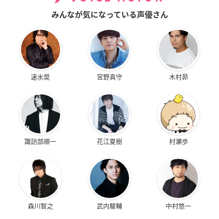
みんなが気になっている声優さん
速水奨
宮野真守
木村昴
諏訪部順一
花江夏樹
村瀬歩
森川智之
武内駿輔
中村悠一