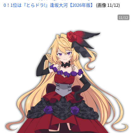
じ
0！1位は『とらドラ!』逢坂大河【2026年版】
(画像 11/12)
め
ん
11/12