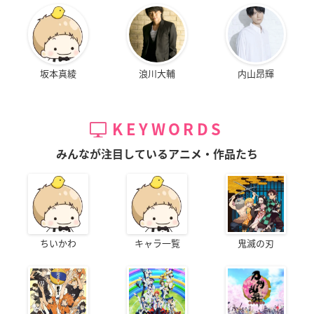
坂本真綾
浪川大輔
内山昂輝
KEYWORDS
みんなが注目しているアニメ・作品たち
ちいかわ
キャラ一覧
鬼滅の刃