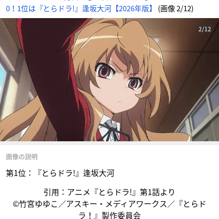
0！1位は『とらドラ!』逢坂大河【2026年版】
(画像 2/12)
2/12
画像の説明
第1位：『とらドラ!』逢坂大河
引用：アニメ『とらドラ!』第1話より
©竹宮ゆゆこ／アスキー・メディアワークス／『とらド
ラ！』製作委員会