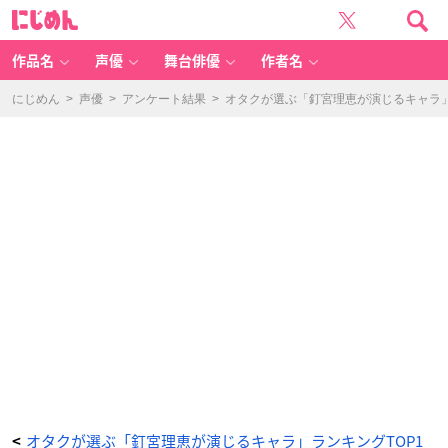
第
に
1
じ
位：
め
『と
ん
ら
ド
作品名
声優
舞台俳優
作者名
ラ!』
逢
坂
大
にじめん
>
声優
>
アンケート結果
>
オタクが選ぶ「釘宮理恵が演じるキャラ」ラ
河
-
ア
ニ
メ
情
報
サ
イ
ト
に
じ
め
ん
オタクが選ぶ「釘宮理恵が演じるキャラ」ランキングTOP1
<