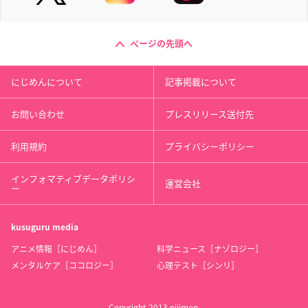
ページの先頭へ
にじめんについて
記事掲載について
お問い合わせ
プレスリリース送付先
利用規約
プライバシーポリシー
インフォマティブデータポリシ
運営会社
ー
kusuguru
media
アニメ情報［にじめん］
科学ニュース［ナゾロジー］
メンタルケア［ココロジー］
心理テスト［シンリ］
Copyright 2013 nijimen.