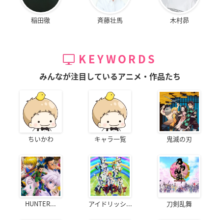
稲田徹
斉藤壮馬
木村昴
KEYWORDS
みんなが注目しているアニメ・作品たち
ちいかわ
キャラ一覧
鬼滅の刃
HUNTER...
アイドリッシ...
刀剣乱舞