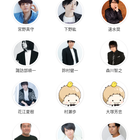
宮野真守
下野紘
速水奨
諏訪部順一
鈴村健一
森川智之
花江夏樹
村瀬歩
大塚芳忠