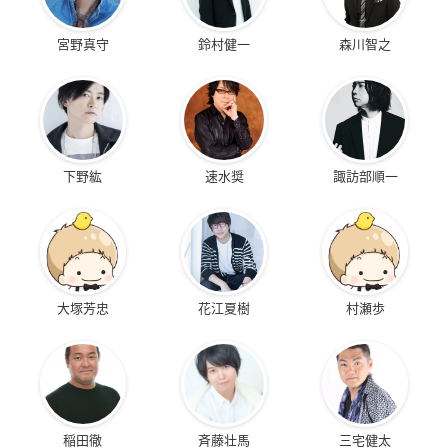
宮野真守
鈴村健一
森川智之
下野紘
速水奨
諏訪部順一
大塚芳忠
花江夏樹
村瀬歩
稲田徹
斉藤壮馬
三宅健太