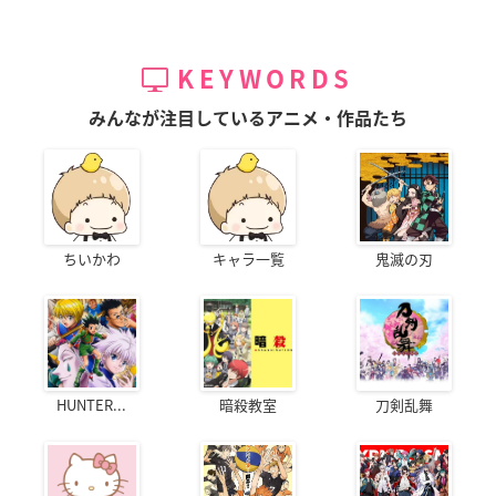
KEYWORDS
みんなが注目しているアニメ・作品たち
ちいかわ
キャラ一覧
鬼滅の刃
HUNTER...
暗殺教室
刀剣乱舞