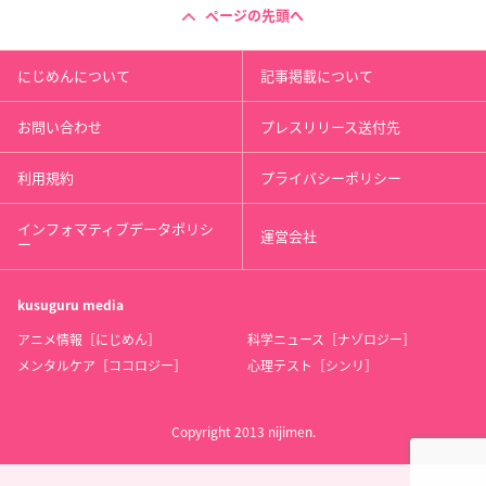
ページの先頭へ
にじめんについて
記事掲載について
お問い合わせ
プレスリリース送付先
利用規約
プライバシーポリシー
インフォマティブデータポリシ
運営会社
ー
kusuguru
media
アニメ情報［にじめん］
科学ニュース［ナゾロジー］
メンタルケア［ココロジー］
心理テスト［シンリ］
Copyright 2013 nijimen.