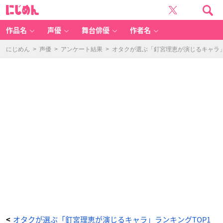
第
に
4
じ
位：
め
『ハ
ん
ヤ
テ
作品名
声優
舞台俳優
作者名
の
ご
と
く!』
にじめん
>
声優
>
アンケート結果
>
オタクが選ぶ「釘宮理恵が演じるキャラ」ラ
三
千
院
ナ
ギ
-
ア
ニ
メ
情
報
サ
イ
ト
に
じ
め
ん
オタクが選ぶ「釘宮理恵が演じるキャラ」ランキングTOP1
<