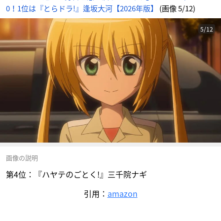
0！1位は『とらドラ!』逢坂大河【2026年版】
(画像 5/12)
5/12
画像の説明
第4位：『ハヤテのごとく!』三千院ナギ
引用：
amazon