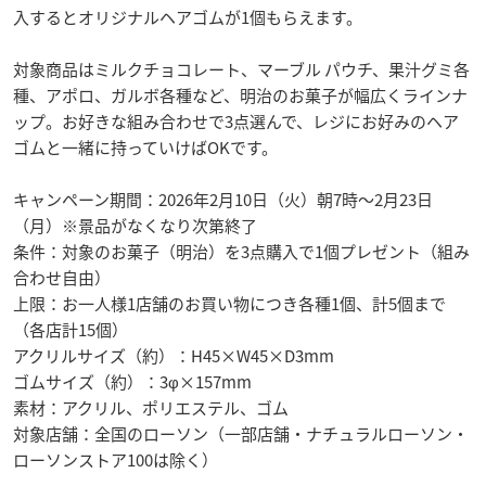
入するとオリジナルヘアゴムが1個もらえます。
対象商品はミルクチョコレート、マーブル パウチ、果汁グミ各
種、アポロ、ガルボ各種など、明治のお菓子が幅広くラインナ
ップ。お好きな組み合わせで3点選んで、レジにお好みのヘア
ゴムと一緒に持っていけばOKです。
キャンペーン期間：2026年2月10日（火）朝7時～2月23日
（月）※景品がなくなり次第終了
条件：対象のお菓子（明治）を3点購入で1個プレゼント（組み
合わせ自由）
上限：お一人様1店舗のお買い物につき各種1個、計5個まで
（各店計15個）
アクリルサイズ（約）：H45×W45×D3mm
ゴムサイズ（約）：3φ×157mm
素材：アクリル、ポリエステル、ゴム
対象店舗：全国のローソン（一部店舗・ナチュラルローソン・
ローソンストア100は除く）