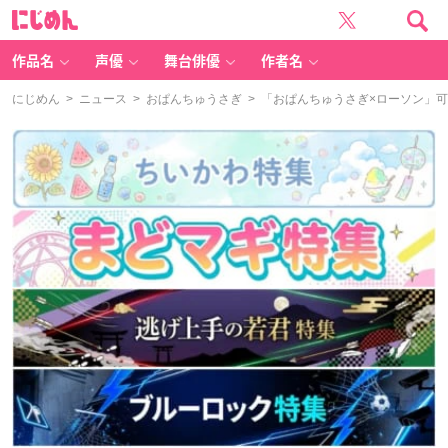
に
じ
め
ん
作品名
声優
舞台俳優
作者名
にじめん
>
ニュース
>
おぱんちゅうさぎ
> 「おぱんちゅうさぎ×ローソン」