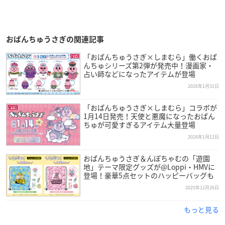
おぱんちゅうさぎの関連記事
「おぱんちゅうさぎ×しまむら」働くおぱ
んちゅシリーズ第2弾が発売中！漫画家・
占い師などになったアイテムが登場
2026年1月31日
「おぱんちゅうさぎ×しまむら」コラボが
1月14日発売！天使と悪魔になったおぱん
ちゅが可愛すぎるアイテム大量登場
2026年1月12日
おぱんちゅうさぎ＆んぽちゃむの「遊園
地」テーマ限定グッズが@Loppi・HMVに
登場！豪華5点セットのハッピーバッグも
2025年12月26日
もっと見る