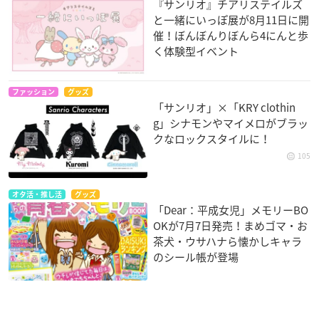
『サンリオ』チアリステイルズ
と一緒にいっぽ展が8月11日に開
催！ぼんぼんりぼんら4にんと歩
く体験型イベント
ファッション
グッズ
「サンリオ」×「KRY clothin
g」シナモンやマイメロがブラッ
クなロックスタイルに！
105
オタ活・推し活
グッズ
「Dear：平成女児」メモリーBO
OKが7月7日発売！まめゴマ・お
茶犬・ウサハナら懐かしキャラ
のシール帳が登場