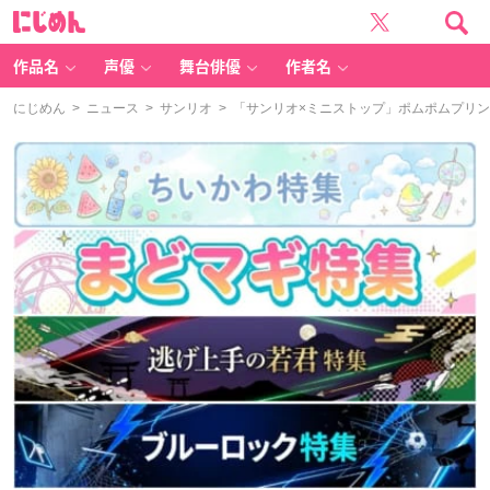
に
じ
め
ん
作品名
声優
舞台俳優
作者名
にじめん
>
ニュース
>
サンリオ
> 「サンリオ×ミニストップ」ポムポムプリン