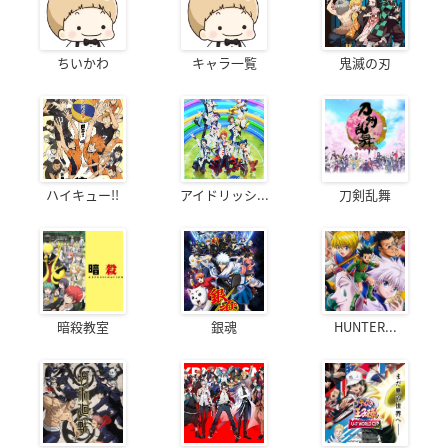
ちいかわ
キャラ一覧
鬼滅の刃
ハイキュー!!
アイドリッシ...
刀剣乱舞
暗殺教室
銀魂
HUNTER...