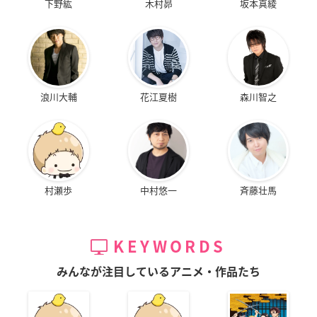
下野紘
木村昴
坂本真綾
浪川大輔
花江夏樹
森川智之
村瀬歩
中村悠一
斉藤壮馬
KEYWORDS
みんなが注目しているアニメ・作品たち