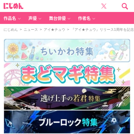
に
じ
め
ん
作品名
声優
舞台俳優
作者名
にじめん
>
ニュース
>
アイ★チュウ
> 『アイ★チュウ』リリース1周年を記