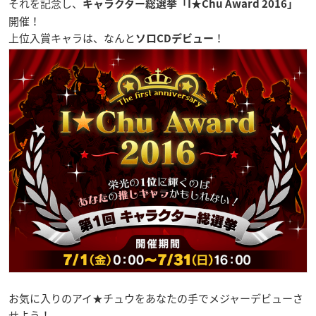
それを記念し、
キャラクター総選挙
「I★Chu Award 2016」
開催！
上位入賞キャラは、なんと
！
ソロCDデビュー
お気に入りのアイ★チュウをあなたの手でメジャーデビューさ
せよう！