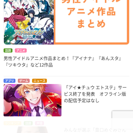
話題
アニメ
男性アイドルアニメ作品まとめ！『アイナナ』『あんスタ』
『ツキウタ』など12作品
アプリ
ゲーム
ニュース
「アイ★チュウ エトステ」サー
ビス終了を発表 オフライン版
の配信予定はなし
ランキング
話題
声優
みんなが選ぶ「豊口めぐみさん