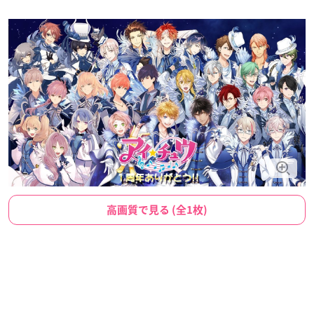
高画質で見る (全1枚)