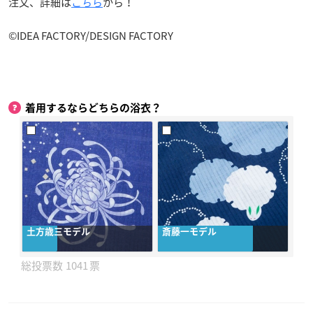
注文、詳細は
こちら
から！
©IDEA FACTORY/DESIGN FACTORY
着用するならどちらの浴衣？
土方歳三モデル
斎藤一モデル
1041