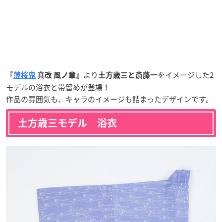
『
』より
をイメージした2
薄桜鬼
真改 風ノ章
土方歳三と斎藤一
モデルの浴衣と帯留めが登場！
作品の雰囲気も、キャラのイメージも詰まったデザインです。
土方歳三モデル 浴衣