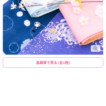
高画質で見る (全1枚)