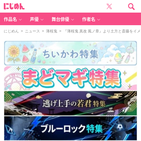
に
じ
め
ん
作品名
声優
舞台俳優
作者名
にじめん
>
ニュース
>
薄桜鬼
> 『薄桜鬼 真改 風ノ章』より土方と斎藤をイ