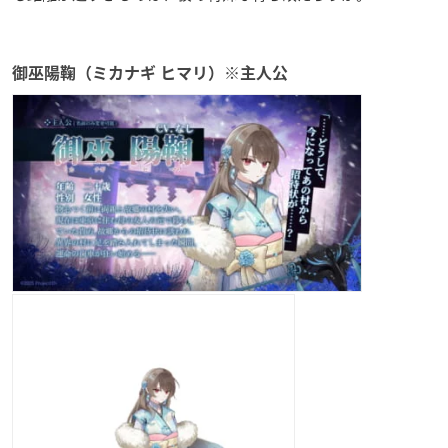
御巫陽鞠（ミカナギ ヒマリ）※主人公