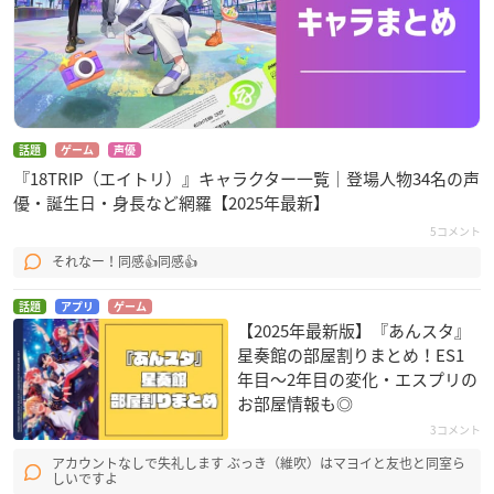
話題
ゲーム
声優
『18TRIP（エイトリ）』キャラクター一覧｜登場人物34名の声
優・誕生日・身長など網羅【2025年最新】
5コメント
それなー！同感👍同感👍
話題
アプリ
ゲーム
【2025年最新版】『あんスタ』
星奏館の部屋割りまとめ！ES1
年目〜2年目の変化・エスプリの
お部屋情報も◎
3コメント
アカウントなしで失礼します ぶっき（維吹）はマヨイと友也と同室ら
しいですよ