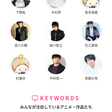
下野紘
木村昴
坂本真綾
浪川大輔
森川智之
花江夏樹
村瀬歩
中村悠一
斉藤壮馬
KEYWORDS
みんなが注目しているアニメ・作品たち