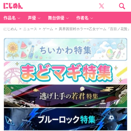
に
じ
め
ん
作品名
声優
舞台俳優
作者名
にじめん
>
ニュース
>
ゲーム
> 異界因習村ホラー×乙女ゲーム『百目ノ花贄』