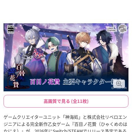
高画質で見る (全11枚)
ゲームクリエイターユニット「神海処」と株式会社リベロエン
ジニアによる完全新作乙女ゲーム『百目ノ花贄（ひゃくめのは
なにえ）』が、2026年にSwitch/STEAMでリリース予定である