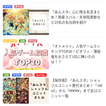
アプリ
ゲーム
『あんスタ』心に残る名言まと
め！明星スバル・天祥院英智な
ど25名の名台詞を紹介
ランキング
話題
ゲーム
「オトメイト」人気ゲームラン
キングTOP20！ピオフィ・薄桜
鬼をおさえて1位に輝いたの
は！？
話題
アプリ
ゲーム
YouTube
【保存版】『あんスタ』シャッ
フルユニット歴代まとめ！「√At
oZ」から「M∀N∀」まで全12ユ
ニット一覧