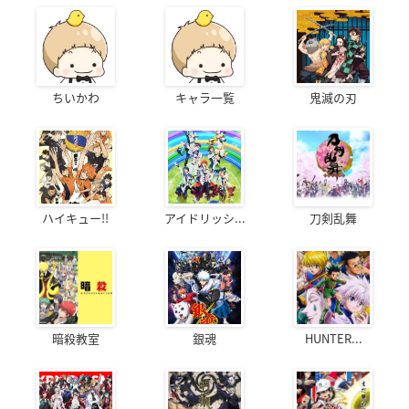
ちいかわ
キャラ一覧
鬼滅の刃
ハイキュー!!
アイドリッシ...
刀剣乱舞
暗殺教室
銀魂
HUNTER...