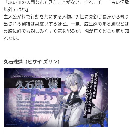
「赤い血の人間なんて見たことがない。それこそ……古い伝承
以外ではね」
主人公が村で行動を共にする人物。男性に見紛う長身から繰り
出される剣技は身震いするほど。一見、威圧感のある風貌とは
裏腹に誰でも親しみやすく気を配るが、隙が無くどこか底が知
れない。
久石珠燐（ヒサイ ズリン）