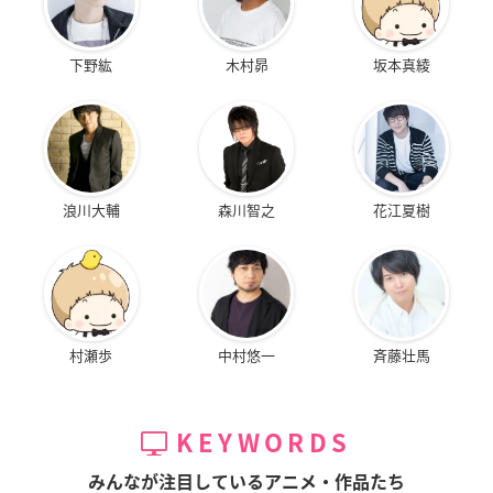
下野紘
木村昴
坂本真綾
浪川大輔
森川智之
花江夏樹
村瀬歩
中村悠一
斉藤壮馬
KEYWORDS
みんなが注目しているアニメ・作品たち