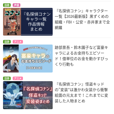
話題
声優
『名探偵コナン』キャラクター
一覧【2026最新版】黒ずくめの
組織・FBI・公安・赤井家まで全
網羅
話題
アニメ
跡部景吾・鈴木園子など富豪キ
ャラによるお金持ちエピソー
ド！億単位のお金を動かすびっ
くり行動も
話題
アニメ
『名探偵コナン』怪盗キッド
の“変装”は激かわ女装から衝撃
絵面の元太まで！これまでに変
装した人物まとめ