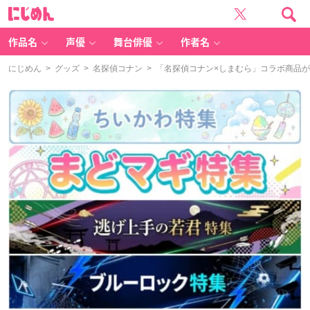
に
じ
め
ん
作品名
声優
舞台俳優
作者名
にじめん
>
グッズ
>
名探偵コナン
> 「名探偵コナン×しまむら」コラボ商品