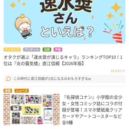
ランキング
アンケート
話題
声優
オタクが選ぶ「速水奨が演じるキャラ」ランキングTOP10！1
位は『炎の蜃気楼』直江信綱【2026年版】
14コメント
この時代に直江信綱が1位になるのおもろすぎるw
書籍
ニュース
『名探偵コナン』小学館の全少
女・女性コミック誌にコラボ付
録が登場！スマホ壁紙風クリア
カードやアートコースターなど
全9種