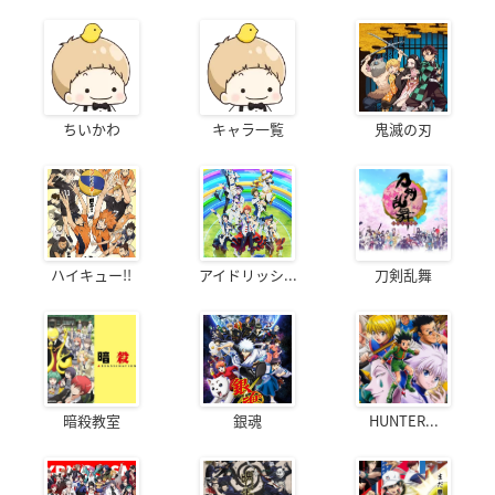
ちいかわ
キャラ一覧
鬼滅の刃
ハイキュー!!
アイドリッシ...
刀剣乱舞
暗殺教室
銀魂
HUNTER...