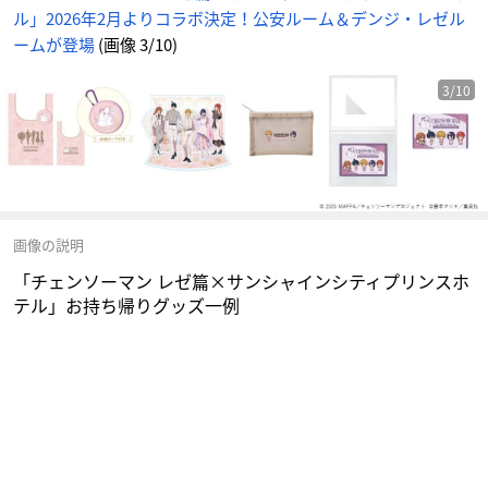
ト
ル」2026年2月よりコラボ決定！公安ルーム＆デンジ・レゼル
に
じ
め
ームが登場
(画像 3/10)
ん
3/10
画像の説明
「チェンソーマン レゼ篇×サンシャインシティプリンスホ
テル」お持ち帰りグッズ一例