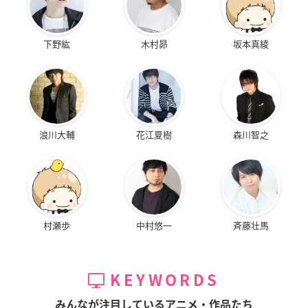
下野紘
木村昴
坂本真綾
浪川大輔
花江夏樹
森川智之
村瀬歩
中村悠一
斉藤壮馬
KEYWORDS
みんなが注目しているアニメ・作品たち