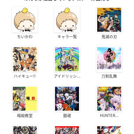
ちいかわ
キャラ一覧
鬼滅の刃
ハイキュー!!
アイドリッシ...
刀剣乱舞
暗殺教室
銀魂
HUNTER...