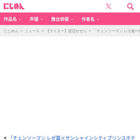
「チ
に
ェ
じ
ン
め
ソ
ん
ー
マ
作品名
声優
舞台俳優
作者名
ン
レ
ゼ
篇
にじめん
>
ニュース
>
【ライター】渡辺せせり
>
「チェンソーマン レゼ篇×
×
サ
ン
シ
ャ
イ
ン
シ
テ
ィ
プ
リ
ン
ス
ホ
テ
ル」
お
持
ち
帰
り
グ
ッ
ズ
一
例
-
ア
ニ
メ
情
報
サ
「チェンソーマン レゼ篇×サンシャインシティプリンスホテ
<
イ