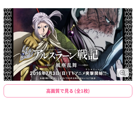
高画質で見る (全1枚)