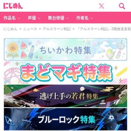
に
じ
め
ん
作品名
声優
舞台俳優
作者名
にじめん
>
ニュース
>
アルスラーン戦記
> 『アルスラーン戦記』2期放送直