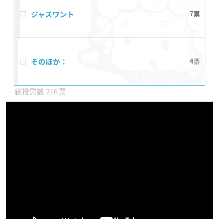
ジャスワント
7
そのほか：
4
216