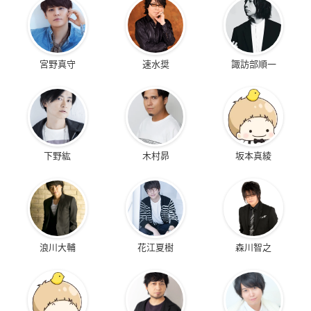
宮野真守
速水奨
諏訪部順一
下野紘
木村昴
坂本真綾
浪川大輔
花江夏樹
森川智之