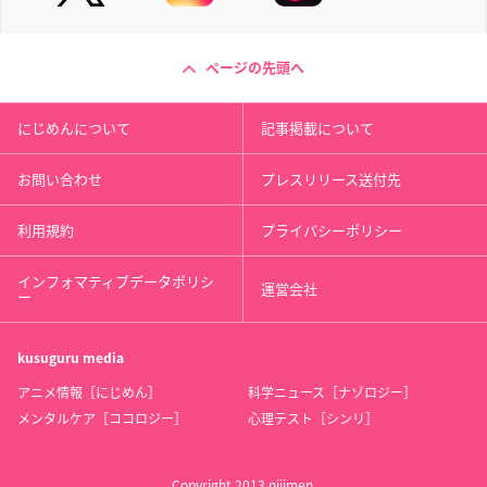
ページの先頭へ
にじめんについて
記事掲載について
お問い合わせ
プレスリリース送付先
利用規約
プライバシーポリシー
インフォマティブデータポリシ
運営会社
ー
kusuguru
media
アニメ情報［にじめん］
科学ニュース［ナゾロジー］
メンタルケア［ココロジー］
心理テスト［シンリ］
Copyright 2013 nijimen.