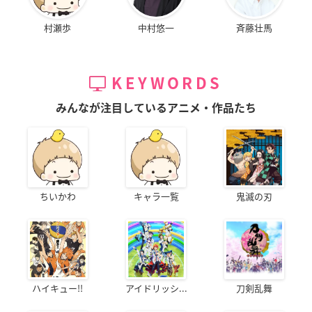
村瀬歩
中村悠一
斉藤壮馬
KEYWORDS
みんなが注目しているアニメ・作品たち
ちいかわ
キャラ一覧
鬼滅の刃
ハイキュー!!
アイドリッシ...
刀剣乱舞