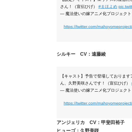
さん！（宣伝ひげ）
#まほよめ
pic.tw
— 魔法使いの嫁アニメ化プロジェクト (@ma
https://twitter.com/mahoyomeproje
シルキー CV：遠藤綾
【キャスト】予告で登場しております
ん、久野美咲さんです！（宣伝ひげ）
— 魔法使いの嫁アニメ化プロジェクト (@ma
https://twitter.com/mahoyomeproje
アンジェリカ CV：甲斐田裕子
ヒューゴ：久野美咲