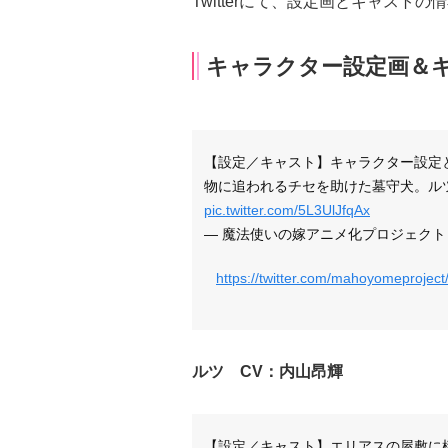
Twitterにて、設定画とキャスト
キャラクター設定画＆
【設定／キャスト】キャラクター設定
物に追われるチセを助けた墓守犬。ル
pic.twitter.com/5L3UlJfqAx
— 魔法使いの嫁アニメ化プロジェクト (@ma
https://twitter.com/mahoyomeproje
ルツ CV：内山昂輝
【設定／キャスト】エリアスの屋敷に