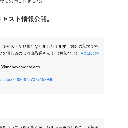
の情報も公開されました。
キャスト情報公開。
とキャストが解禁となりました！まず、教会の墓場で怪
ツを演じるのは内山昂輝さん！ （宣伝ひげ）
#まほよめ
hoyomeproject)
ct/status/746206757077159940
棲みついている家事妖精。シルキーを演じるのは遠藤綾