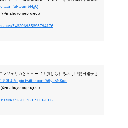
itter.com/uFOunr5NgQ
hoyomeproject)
ct/status/746206935695794176
アンジェリカとヒューゴ！演じられるのは甲斐田裕子さ
#まほよめ
pic.twitter.com/h6yL5N8ast
hoyomeproject)
ct/status/746207769150164992