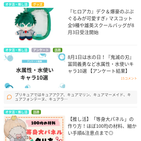
オタ活・推し活
グッズ
『ヒロアカ』デク＆爆豪のぷぷ
ぐるみが可愛すぎ♪ マスコット
全9種や雄英スクールバッグが8
月3日受注開始
オタ活・推し活
アンケート
話題
8月1日は水の日！『鬼滅の刃』
冨岡義勇など水属性・水使いキ
ャラ10選 【アンケート結果】
15コメント
プリキュアではキュアアクア、キュアマリン、キュアマーメイド、キ
ュアフォンテーヌ、キュアラ…
オタ活・推し活
話題
【推し活】「等身大パネル」の
作り方！ほぼ100均の材料、細か
い手順&注意点まで◎