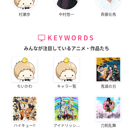
村瀬歩
中村悠一
斉藤壮馬
KEYWORDS
みんなが注目しているアニメ・作品たち
ちいかわ
キャラ一覧
鬼滅の刃
ハイキュー!!
アイドリッシ...
刀剣乱舞