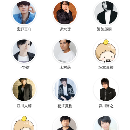
宮野真守
速水奨
諏訪部順一
下野紘
木村昴
坂本真綾
浪川大輔
花江夏樹
森川智之