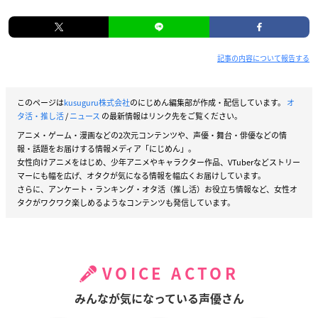
記事の内容について報告する
このページは
kusuguru株式会社
のにじめん編集部が作成・配信しています。
オ
タ活・推し活
/
ニュース
の最新情報はリンク先をご覧ください。
アニメ・ゲーム・漫画などの2次元コンテンツや、声優・舞台・俳優などの情
報・話題をお届けする情報メディア「にじめん」。
女性向けアニメをはじめ、少年アニメやキャラクター作品、VTuberなどストリー
マーにも幅を広げ、オタクが気になる情報を幅広くお届けしています。
さらに、アンケート・ランキング・オタ活（推し活）お役立ち情報など、女性オ
タクがワクワク楽しめるようなコンテンツも発信しています。
VOICE ACTOR
みんなが気になっている声優さん