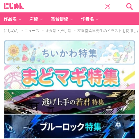
に
じ
め
ん
作品名
声優
舞台俳優
作者名
にじめん
>
ニュース
>
オタ活・推し活
> 左近堂絵里先生のイラストを使用し