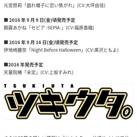
元宮祭莉「戯れ囃子に恋い焦がれ」(CV:大坪由佳)
■ 2016 年 9 月 9 日(金)頃発売予定
朝霧あかね「セピア -SEPIA-」(CV:福原香織)
■ 2016 年 9 月 16 日(金)頃発売予定
伊地崎麗奈「Night Before Halloween」(CV:黒沢ともよ)
■2016 年発売予定
天童院椿「未定」(CV:上坂すみれ)