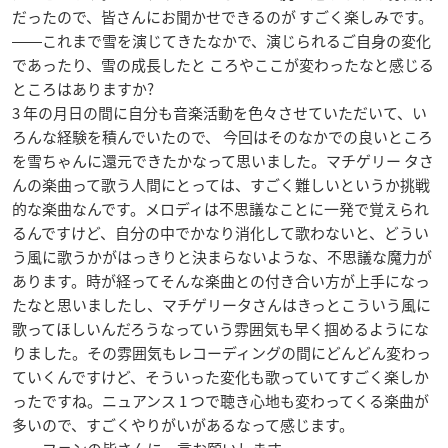
だったので、皆さんにお聞かせできるのが すごく楽しみです。
――これまで雪を演じてきたなかで、演じられるご自身の変化
であったり、雪の成長したと ころやここが変わったなと感じる
ところはありますか?
3 年の月日の間に自分も音楽活動を色々させていただいて、い
ろんな経験を積んでいたので、 今回はそのなかでの良いところ
を雪ちゃんに還元できたかなって思いました。マチゲリー タさ
んの楽曲って歌う人間にとっては、すごく難しいというか挑戦
的な楽曲なんです。メロディは不思議なことに一発で覚えられ
るんですけど、自分の中でかなり消化して歌わないと、どうい
う風に歌うかがはっきりと決まらないような、不思議な魔力が
あります。時が経ってそんな楽曲との付き合い方が上手になっ
たなと思いましたし、マチゲリータさんはきっとこういう風に
歌ってほしいんだろうなっていう雰囲気も早く掴めるようにな
りました。その雰囲気もレコーディングの間にどんどん変わっ
ていくんですけど、そういった変化も歌っていてすごく楽しか
ったですね。ニュアンス 1 つで聴き心地も変わってくる楽曲が
多いので、すごくやりがいがあるなって感じます。