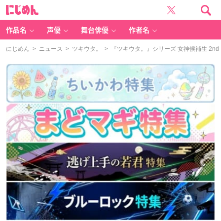
に
じ
め
ん
作品名
声優
舞台俳優
作者名
にじめん
>
ニュース
>
ツキウタ。
> 『ツキウタ。』シリーズ 女神候補生 2