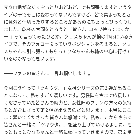
元々自信がなくておっとりおどおど、でも頑張りますというタ
イプの子でそこは変わってないんですけど、皆で集まったとき
に意外と仕切ったりするところがあるのにちょっとびっくりし
ました。乾杯の音頭をとろうと「皆さん! コップ持ってますか
ー!」って言ってみたりとか。クリスちゃんが輪の中心にいるタ
イプで、そのフォロー役っていうポジションを考えると、クリ
スちゃんに引っ張ってもらってひなちゃんも輪の中心に行けて
いるのかなって思います。
――ファンの皆さんに一言お願いします 。
今回こうやって「ツキウタ。」女神シリーズの第 2 弾が出るこ
とになって、私もすごく嬉しいです。男性陣を今まで応援して
くださっていた皆さんの助力と、女性陣のファンの方々の気持
ちとが合わさって第 2 弾が出せるのだと思います。本当にここ
まで繋いでくださった皆さんに感謝です。私もここからさらに
皆さんと一緒に「ツキウタ。」を盛り上げていけるように、も
っともっとひなちゃんと一緒に頑張っていきますので、第 2 弾