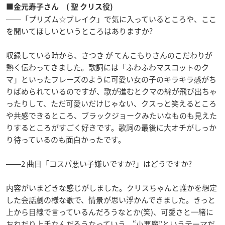
■金元寿子さん ( 聖 クリス役)
――「プリズム☆ブレイク」で気に入っているところや、ここ
を聞いてほしいというところはありますか?
収録している時から、さつき が てんこもりさんのこだわりが
熱く伝わってきました。歌詞には「ふわふわマスコットのク
マ」といったフレーズのように可愛い女の子のキラキラ感がち
りばめられているのですが、歌が進むとクマの綿が飛び出ちゃ
ったりして、ただ可愛いだけじゃない、クスっと笑えるところ
や共感できるところ、ブラックジョークみたいなものも見えた
りするところがすごく好きです。歌詞の最後に大オチがしっか
り待っているのも面白かったです。
――2 曲目「コスパ悪い子嫌いですか?」はどうですか?
内容がいまどきな感じがしました。クリスちゃんと誰かを想定
した会話劇の様な歌で、情景が思い浮かんできました。きっと
上から目線で言っているんだろうなとか(笑)、可愛さと一緒に
おねだり上手なんだろうなっていう。“小悪魔”というテーマだ