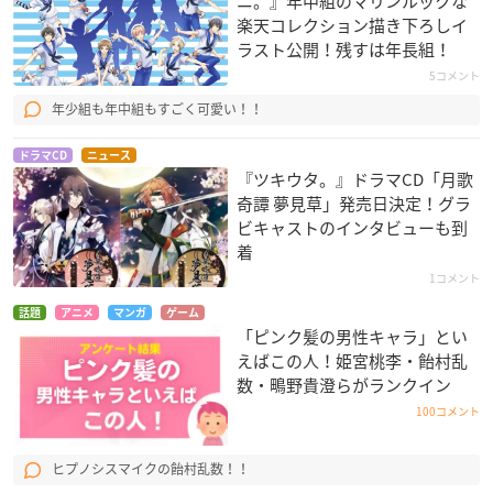
ニ。』年中組のマリンルックな
楽天コレクション描き下ろしイ
ラスト公開！残すは年長組！
5コメント
年少組も年中組もすごく可愛い！！
ドラマCD
ニュース
『ツキウタ。』ドラマCD「月歌
奇譚 夢見草」発売日決定！グラ
ビキャストのインタビューも到
着
1コメント
話題
アニメ
マンガ
ゲーム
「ピンク髪の男性キャラ」とい
えばこの人！姫宮桃李・飴村乱
数・鴫野貴澄らがランクイン
100コメント
ヒプノシスマイクの飴村乱数！！