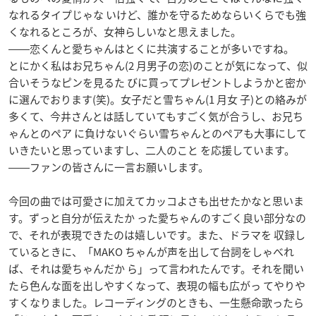
なれるタイプじゃな いけど、誰かを守るためならいくらでも強
くなれるところが、女神らしいなと思えました。
――恋くんと愛ちゃんはとくに共演することが多いですね。
とにかく私はお兄ちゃん(2 月男子の恋)のことが気になって、似
合いそうなピンを見るた びに買ってプレゼントしようかと密か
に選んでおります(笑)。女子だと雪ちゃん(1 月女 子)との絡みが
多くて、今井さんとは話していてもすごく気が合うし、お兄ち
ゃんとのペア に負けないぐらい雪ちゃんとのペアも大事にして
いきたいと思っていますし、二人のこと を応援しています。
――ファンの皆さんに一言お願いします。
今回の曲では可愛さに加えてカッコよさも出せたかなと思いま
す。ずっと自分が伝えたか った愛ちゃんのすごく良い部分なの
で、それが表現できたのは嬉しいです。また、ドラマを 収録し
ているときに、「MAKO ちゃんが声を出して台詞をしゃべれ
ば、それは愛ちゃんだか ら」って言われたんです。それを聞い
たら色んな面を出しやすくなって、表現の幅も広がっ てやりや
すくなりました。レコーディングのときも、一生懸命歌ったら