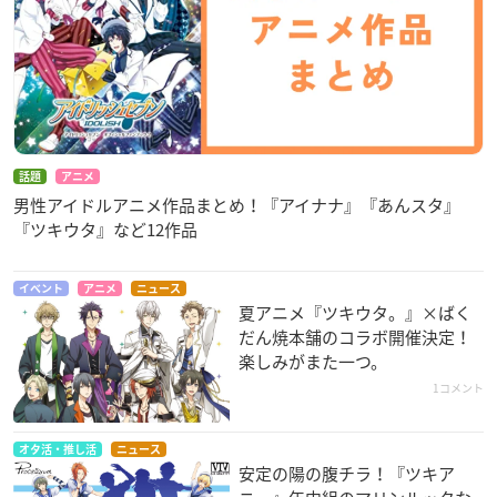
話題
アニメ
男性アイドルアニメ作品まとめ！『アイナナ』『あんスタ』
『ツキウタ』など12作品
イベント
アニメ
ニュース
夏アニメ『ツキウタ。』×ばく
だん焼本舗のコラボ開催決定！
楽しみがまた一つ。
1コメント
オタ活・推し活
ニュース
安定の陽の腹チラ！『ツキア