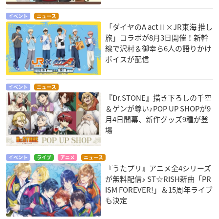
イベント
ニュース
「ダイヤのA actⅡ×JR東海 推し
旅」コラボが8月3日開催！新幹
線で沢村＆御幸ら6人の語りかけ
ボイスが配信
イベント
ニュース
『Dr.STONE』描き下ろしの千空
＆ゲンが尊い♪POP UP SHOPが9
月4日開幕、新作グッズ9種が登
場
イベント
ライブ
アニメ
ニュース
『うたプリ』アニメ全4シリーズ
が無料配信♪ ST☆RISH新曲「PR
ISM FOREVER!」＆15周年ライブ
も決定