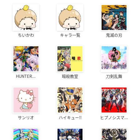
ちいかわ
キャラ一覧
鬼滅の刃
HUNTER...
暗殺教室
刀剣乱舞
サンリオ
ハイキュー!!
ヒプノシスマ...