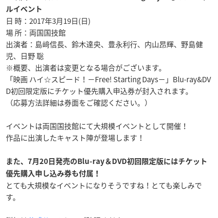
ルイベント
日 時：2017年3月19日(日)
場 所：両国国技館
出演者：島﨑信長、鈴木達央、豊永利行、内山昂輝、野島健
児、日野 聡
※概要、出演者は変更となる場合がございます。
「映画 ハイ☆スピード！－Free! Starting Days－」Blu-ray&DV
D初回限定版にチケット優先購入申込券が封入されます。
（応募方法詳細は券面をご確認ください。）
イベントは両国国技館にて大規模イベントとして開催！
作品に出演したキャスト陣が登場します！
また、7月20日発売のBlu-ray＆DVD初回限定版にはチケット
優先購入申し込み券も付属！
とても大規模なイベントになりそうですね！とても楽しみで
す。