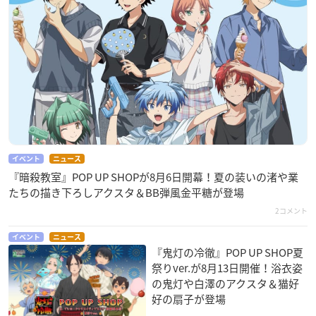
イベント
ニュース
『暗殺教室』POP UP SHOPが8月6日開幕！夏の装いの渚や業
たちの描き下ろしアクスタ＆BB弾風金平糖が登場
2コメント
イベント
ニュース
『鬼灯の冷徹』POP UP SHOP夏
祭りver.が8月13日開催！浴衣姿
の鬼灯や白澤のアクスタ＆猫好
好の扇子が登場