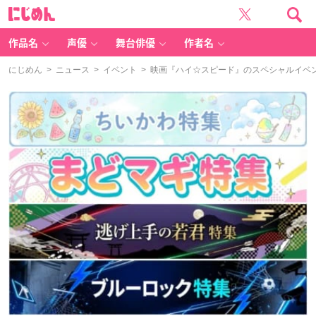
に
じ
め
ん
作品名
声優
舞台俳優
作者名
にじめん
>
ニュース
>
イベント
> 映画『ハイ☆スピード』のスペシャルイベ