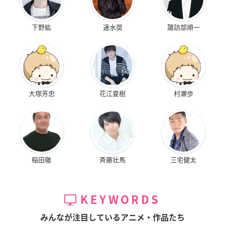
下野紘
速水奨
諏訪部順一
大塚芳忠
花江夏樹
村瀬歩
稲田徹
斉藤壮馬
三宅健太
KEYWORDS
みんなが注目しているアニメ・作品たち