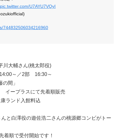
pic.twitter.com/U7AYU7VQyI
official)
tatus/744832506034216960
平川大輔さん(桃太郎役)
00～／2部 16:30～
藤の間」
00～ イープラスにて先着順販売
良健康ランド入館料込
さんと白澤役の遊佐浩二さんの桃源郷コンビがトー
り先着順で受付開始です！