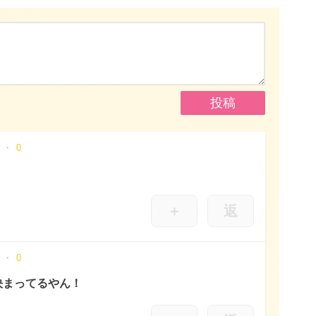
0
＋
返
0
決まってるやん！