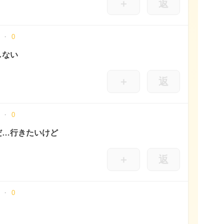
＋
返
0
しない
＋
返
0
だ…行きたいけど
＋
返
0