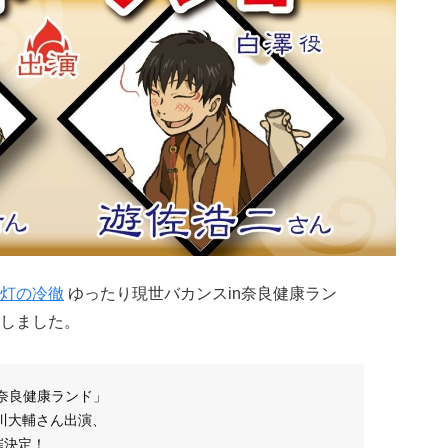
灯の冷徹
ゆったり現世バカンスin奈良健康ラン
しました。
n奈良健康ランド」
川大輔さん出演、
催決定！