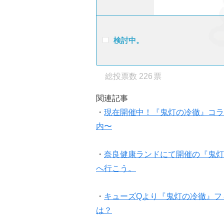
検討中。
226
関連記事
・
現在開催中！『鬼灯の冷徹』コラ
内〜
・
奈良健康ランドにて開催の『鬼灯
へ行こう。
・
キューズQより『鬼灯の冷徹』フ
は？