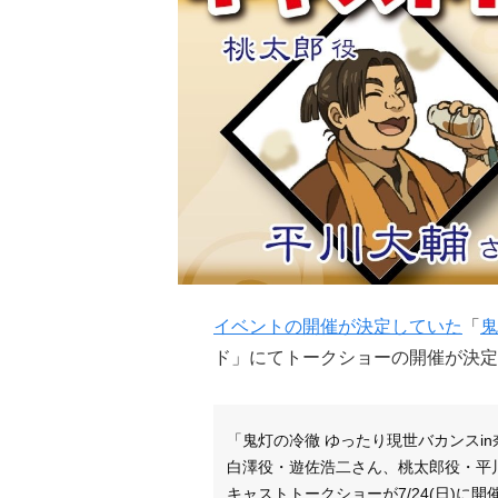
イベントの開催が決定していた
「
鬼
ド」にてトークショーの開催が決定
「鬼灯の冷徹 ゆったり現世バカンスi
白澤役・遊佐浩二さん、桃太郎役・平
キャストトークショーが7/24(日)に開