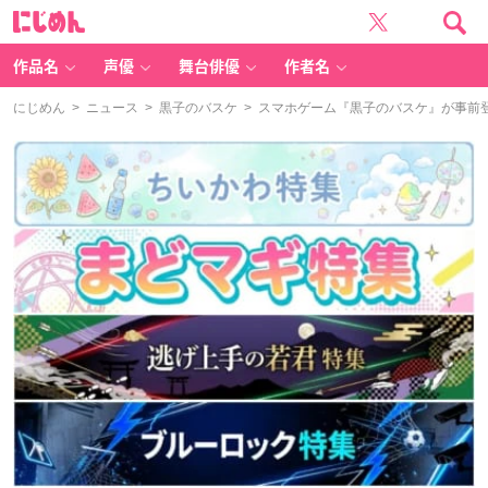
に
じ
め
ん
作品名
声優
舞台俳優
作者名
にじめん
>
ニュース
>
黒子のバスケ
> スマホゲーム『黒子のバスケ』が事前登