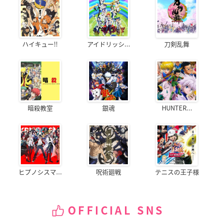
ハイキュー!!
アイドリッシ...
刀剣乱舞
暗殺教室
銀魂
HUNTER...
ヒプノシスマ...
呪術廻戦
テニスの王子様
OFFICIAL SNS