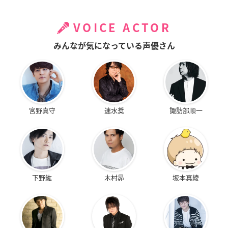
VOICE ACTOR
みんなが気になっている声優さん
宮野真守
速水奨
諏訪部順一
下野紘
木村昴
坂本真綾