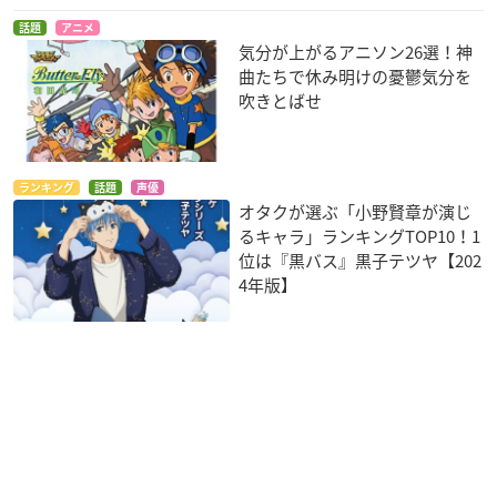
話題
アニメ
気分が上がるアニソン26選！神
曲たちで休み明けの憂鬱気分を
吹きとばせ
ランキング
話題
声優
オタクが選ぶ「小野賢章が演じ
るキャラ」ランキングTOP10！1
位は『黒バス』黒子テツヤ【202
4年版】