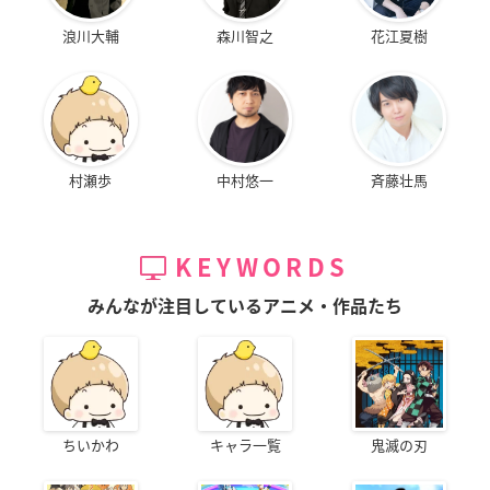
浪川大輔
森川智之
花江夏樹
村瀬歩
中村悠一
斉藤壮馬
KEYWORDS
みんなが注目しているアニメ・作品たち
ちいかわ
キャラ一覧
鬼滅の刃