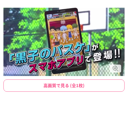
高画質で見る (全1枚)