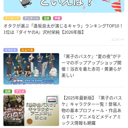
ランキング
アンケート
話題
声優
オタクが選ぶ「逢坂良太が演じるキャラ」ランキングTOP10！
1位は『ダイヤのA』沢村栄純【2026年版】
2コメント
イベント
ニュース
『黒子のバスケ』“夏の夜”がテ
ーマのポップアップショップ開
催！浴衣を着た赤司・黄瀬らが
美しい
話題
アニメ
【2025年最新版】『黒子のバス
ケ』キャラクター一覧！登場人
物の基本プロフィール・作品あ
らすじ・アニメなどメディアミ
ックス情報も網羅