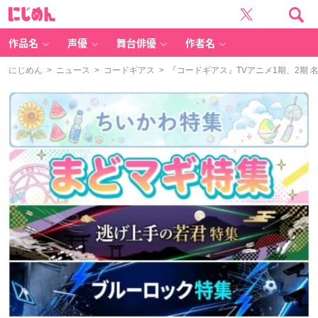
に
じ
め
ん
作品名
声優
舞台俳優
作者名
にじめん
>
ニュース
>
コードギアス
> 『コードギアス』TVアニメ1期、2期