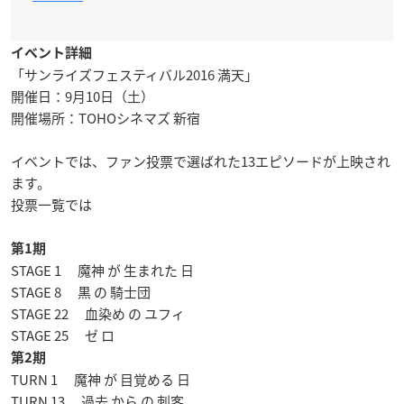
イベント詳細
「サンライズフェスティバル2016 満天」
開催日：9月10日（土）
開催場所：TOHOシネマズ 新宿
イベントでは、ファン投票で選ばれた13エピソードが上映され
ます。
投票一覧では
第1期
STAGE 1 魔神 が 生まれた 日
STAGE 8 黒 の 騎士団
STAGE 22 血染め の ユフィ
STAGE 25 ゼ ロ
第2期
TURN 1 魔神 が 目覚める 日
TURN 13 過去 から の 刺客