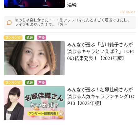
連続
13コメント
めっちゃ楽しかった・・・生アフレコはほんとすごく堪能できたし、
ライブもよかった！で、『感…
ランキング
話題
声優
みんなが選ぶ「皆川純子さんが
演じるキャラといえば？」TOP1
0の結果発表！【2021年版】
ランキング
話題
声優
みんなが選ぶ！名塚佳織さんが
演じる人気キャラランキングTO
P10【2022年版】