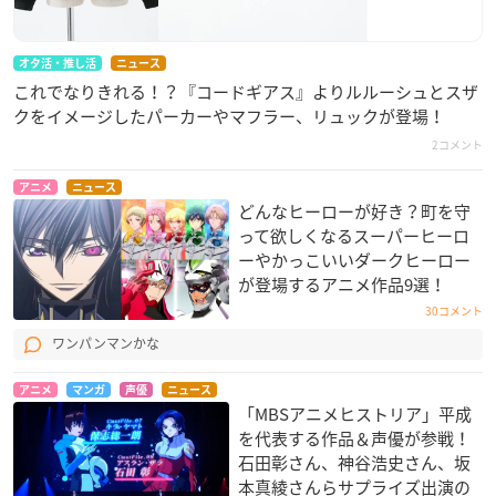
オタ活・推し活
ニュース
これでなりきれる！？『コードギアス』よりルルーシュとスザ
クをイメージしたパーカーやマフラー、リュックが登場！
2コメント
アニメ
ニュース
どんなヒーローが好き？町を守
って欲しくなるスーパーヒーロ
ーやかっこいいダークヒーロー
が登場するアニメ作品9選！
30コメント
ワンパンマンかな
アニメ
マンガ
声優
ニュース
「MBSアニメヒストリア」平成
を代表する作品＆声優が参戦！
石田彰さん、神谷浩史さん、坂
本真綾さんらサプライズ出演の