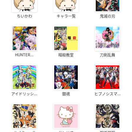
ちいかわ
キャラ一覧
鬼滅の刃
HUNTER...
暗殺教室
刀剣乱舞
アイドリッシ...
銀魂
ヒプノシスマ...