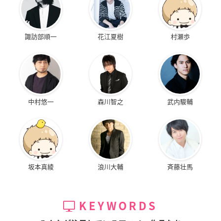
諏訪部順一
花江夏樹
村瀬歩
中村悠一
森川智之
武内駿輔
坂本真綾
浪川大輔
斉藤壮馬
KEYWORDS