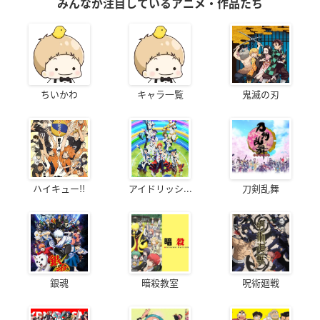
みんなが注目しているアニメ・作品たち
ちいかわ
キャラ一覧
鬼滅の刃
ハイキュー!!
アイドリッシ...
刀剣乱舞
銀魂
暗殺教室
呪術廻戦