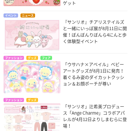
ゲット
イベント
ニュース
『サンリオ』チアリステイルズ
と一緒にいっぽ展が8月11日に開
催！ぼんぼんりぼんら4にんと歩
く体験型イベント
ファッション
グッズ
フェア
「ウサハナ×アベイル」ベビー
アートグッズが8月1日に発売！
着ぐるみ姿のダイカットクッシ
ョン＆お顔ポーチが尊い
ファッション
グッズ
「サンリオ」辻希美プロデュー
ス「Ange Charme」コラボアパ
レルが4月12日よりしまむらに登
場！