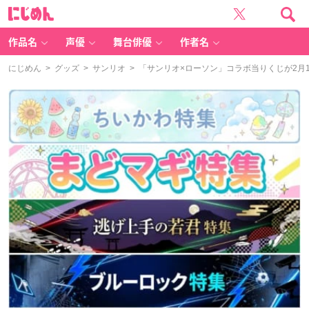
に
じ
め
ん
作品名
声優
舞台俳優
作者名
にじめん
>
グッズ
>
サンリオ
> 「サンリオ×ローソン」コラボ当りくじが2月