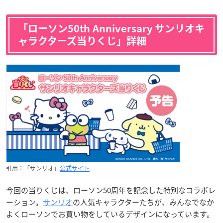
「ローソン50th Anniversary サンリオキ
ャラクターズ当りくじ」詳細
引用：「サンリオ」
公式サイト
今回の当りくじは、ローソン50周年を記念した特別なコラボレ
ーション。
サンリオ
の人気キャラクターたちが、みんなでなか
よくローソンでお買い物をしているデザインになっています。