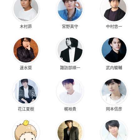
木村昴
宮野真守
中村悠一
速水奨
諏訪部順一
武内駿輔
花江夏樹
梶裕貴
岡本信彦