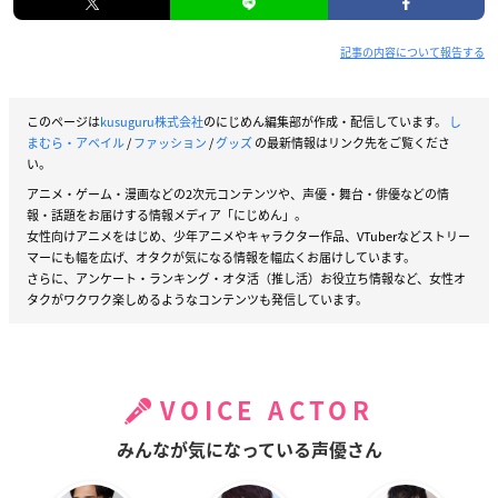
記事の内容について報告する
このページは
kusuguru株式会社
のにじめん編集部が作成・配信しています。
し
まむら・アベイル
/
ファッション
/
グッズ
の最新情報はリンク先をご覧くださ
い。
アニメ・ゲーム・漫画などの2次元コンテンツや、声優・舞台・俳優などの情
報・話題をお届けする情報メディア「にじめん」。
女性向けアニメをはじめ、少年アニメやキャラクター作品、VTuberなどストリー
マーにも幅を広げ、オタクが気になる情報を幅広くお届けしています。
さらに、アンケート・ランキング・オタ活（推し活）お役立ち情報など、女性オ
タクがワクワク楽しめるようなコンテンツも発信しています。
VOICE ACTOR
みんなが気になっている声優さん