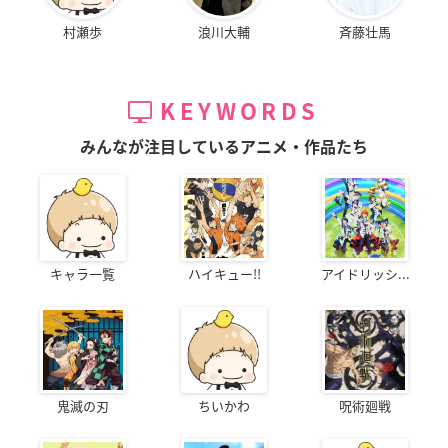
村瀬歩
浪川大輔
斉藤壮馬
KEYWORDS
みんなが注目しているアニメ・作品たち
キャラ一覧
ハイキュー!!
アイドリッシ...
鬼滅の刃
ちいかわ
呪術廻戦