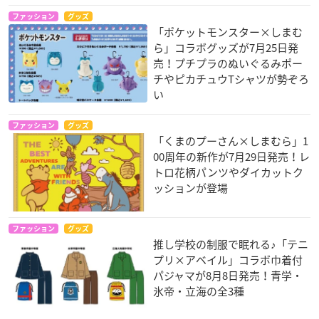
ファッション
グッズ
「ポケットモンスター×しまむ
ら」コラボグッズが7月25日発
売！プチプラのぬいぐるみポー
チやピカチュウTシャツが勢ぞろ
い
ファッション
グッズ
「くまのプーさん×しまむら」1
00周年の新作が7月29日発売！レ
トロ花柄パンツやダイカットク
ッションが登場
ファッション
グッズ
推し学校の制服で眠れる♪「テニ
プリ×アベイル」コラボ巾着付
パジャマが8月8日発売！青学・
氷帝・立海の全3種