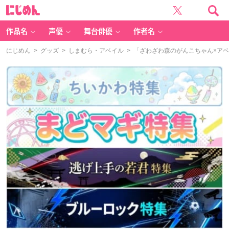
に
じ
め
ん
作品名
声優
舞台俳優
作者名
にじめん
>
グッズ
>
しまむら・アベイル
> 「ざわざわ森のがんこちゃん×ア