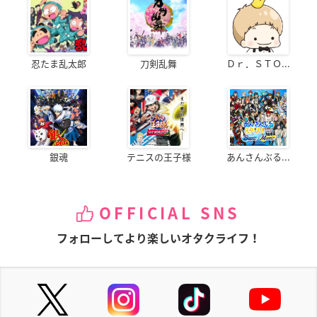
忍たま乱太郎
刀剣乱舞
Ｄｒ．ＳＴＯ...
銀魂
テニスの王子様
あんさんぶる...
OFFICIAL SNS
フォローしてより楽しいオタクライフ！