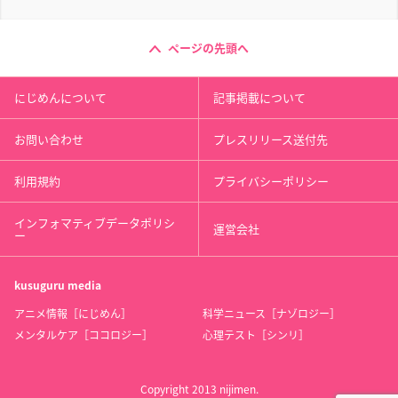
ページの先頭へ
にじめんについて
記事掲載について
お問い合わせ
プレスリリース送付先
利用規約
プライバシーポリシー
インフォマティブデータポリシ
運営会社
ー
kusuguru
media
アニメ情報［にじめん］
科学ニュース［ナゾロジー］
メンタルケア［ココロジー］
心理テスト［シンリ］
Copyright 2013 nijimen.