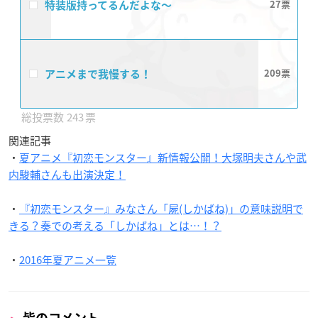
特装版持ってるんだよな〜
27
アニメまで我慢する！
209
243
関連記事
・
夏アニメ『初恋モンスター』新情報公開！大塚明夫さんや武
内駿輔さんも出演決定！
・
『初恋モンスター』みなさん「屍(しかばね)」の意味説明で
きる？奏での考える「しかばね」とは…！？
・
2016年夏アニメ一覧
皆のコメント