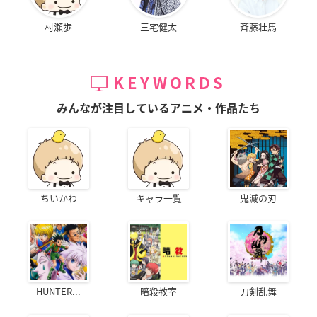
村瀬歩
三宅健太
斉藤壮馬
KEYWORDS
みんなが注目しているアニメ・作品たち
ちいかわ
キャラ一覧
鬼滅の刃
HUNTER...
暗殺教室
刀剣乱舞