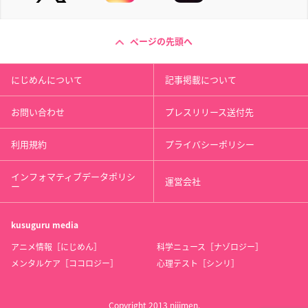
ページの先頭へ
にじめんについて
記事掲載について
お問い合わせ
プレスリリース送付先
利用規約
プライバシーポリシー
インフォマティブデータポリシ
運営会社
ー
kusuguru
media
アニメ情報［にじめん］
科学ニュース［ナゾロジー］
メンタルケア［ココロジー］
心理テスト［シンリ］
Copyright 2013 nijimen.