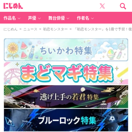
に
じ
め
ん
作品名
声優
舞台俳優
作者名
にじめん
>
ニュース
>
初恋モンスター
> 『初恋モンスター』を1冊で予習！