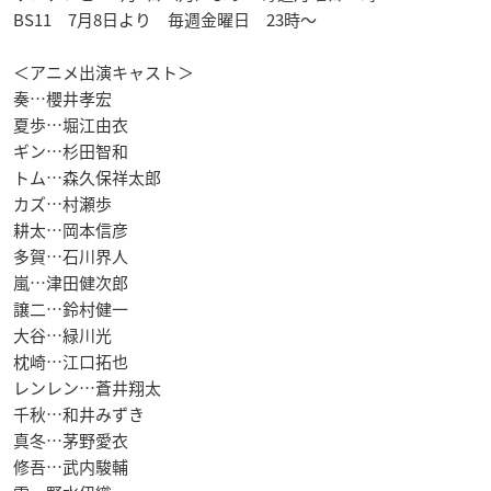
BS11 7月8日より 毎週金曜日 23時～
＜アニメ出演キャスト＞
奏…櫻井孝宏
夏歩…堀江由衣
ギン…杉田智和
トム…森久保祥太郎
カズ…村瀬歩
耕太…岡本信彦
多賀…石川界人
嵐…津田健次郎
譲二…鈴村健一
大谷…緑川光
枕崎…江口拓也
レンレン…蒼井翔太
千秋…和井みずき
真冬…茅野愛衣
修吾…武内駿輔