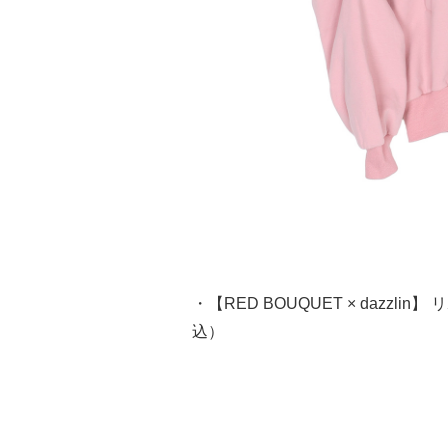
・【RED BOUQUET × dazzl
込）