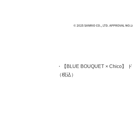
・【BLUE BOUQUET × Chic
（税込）