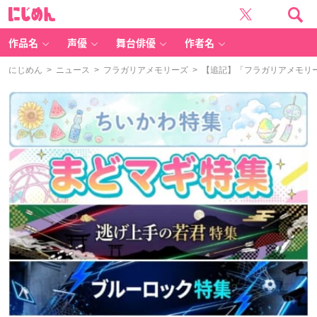
に
じ
め
ん
作品名
声優
舞台俳優
作者名
にじめん
>
ニュース
>
フラガリアメモリーズ
> 【追記】「フラガリアメモリー