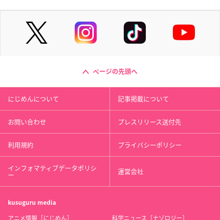
ページの先頭へ
にじめんについて
記事掲載について
お問い合わせ
プレスリリース送付先
利用規約
プライバシーポリシー
インフォマティブデータポリシ
運営会社
ー
kusuguru
media
アニメ情報［にじめん］
科学ニュース［ナゾロジー］