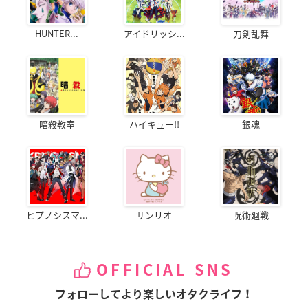
HUNTER...
アイドリッシ...
刀剣乱舞
暗殺教室
ハイキュー!!
銀魂
ヒプノシスマ...
サンリオ
呪術廻戦
OFFICIAL SNS
フォローしてより楽しいオタクライフ！