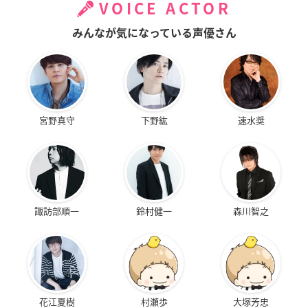
VOICE ACTOR
みんなが気になっている声優さん
宮野真守
下野紘
速水奨
諏訪部順一
鈴村健一
森川智之
花江夏樹
村瀬歩
大塚芳忠