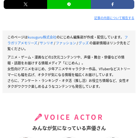
記事の内容について報告する
このページは
kusuguru株式会社
のにじめん編集部が作成・配信しています。
フ
ラガリアメモリーズ
/
サンリオ
/
ファッション
/
グッズ
の最新情報はリンク先をご
覧ください。
アニメ・ゲーム・漫画などの2次元コンテンツや、声優・舞台・俳優などの情
報・話題をお届けする情報メディア「にじめん」。
女性向けアニメをはじめ、少年アニメやキャラクター作品、VTuberなどストリー
マーにも幅を広げ、オタクが気になる情報を幅広くお届けしています。
さらに、アンケート・ランキング・オタ活（推し活）お役立ち情報など、女性オ
タクがワクワク楽しめるようなコンテンツも発信しています。
VOICE ACTOR
みんなが気になっている声優さん