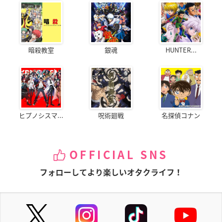
暗殺教室
銀魂
HUNTER...
ヒプノシスマ...
呪術廻戦
名探偵コナン
OFFICIAL SNS
フォローしてより楽しいオタクライフ！