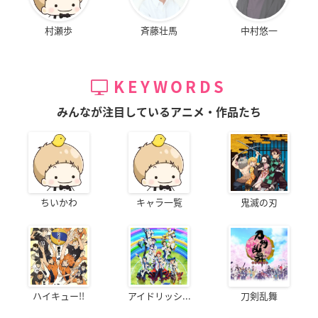
村瀬歩
斉藤壮馬
中村悠一
KEYWORDS
みんなが注目しているアニメ・作品たち
ちいかわ
キャラ一覧
鬼滅の刃
ハイキュー!!
アイドリッシ...
刀剣乱舞