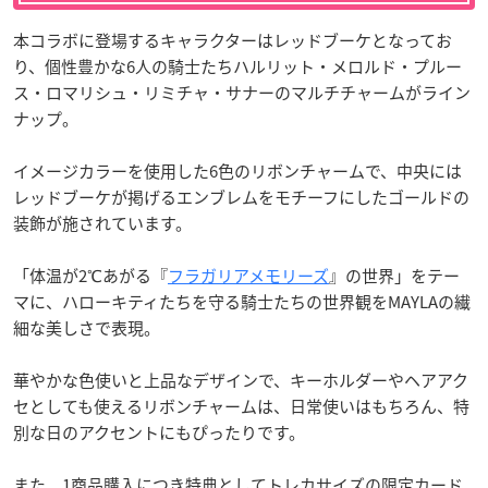
本コラボに登場するキャラクターはレッドブーケとなってお
り、個性豊かな6人の騎士たちハルリット・メロルド・プルー
ス・ロマリシュ・リミチャ・サナーのマルチチャームがライン
ナップ。
イメージカラーを使用した6色のリボンチャームで、中央には
レッドブーケが掲げるエンブレムをモチーフにしたゴールドの
装飾が施されています。
「体温が2℃あがる『
フラガリアメモリーズ
』の世界」をテー
マに、ハローキティたちを守る騎士たちの世界観をMAYLAの繊
細な美しさで表現。
華やかな色使いと上品なデザインで、キーホルダーやヘアアク
セとしても使えるリボンチャームは、日常使いはもちろん、特
別な日のアクセントにもぴったりです。
また、1商品購入につき特典としてトレカサイズの限定カード