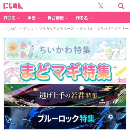
に
じ
め
ん
作品名
声優
舞台俳優
作者名
にじめん
>
グッズ
>
フラガリアメモリーズ
> サンリオ「フラガリアメモリー