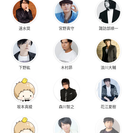
速水奨
宮野真守
諏訪部順一
下野紘
木村昴
浪川大輔
坂本真綾
森川智之
花江夏樹