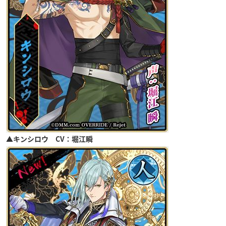
▲キンシロウ CV：堀江瞬