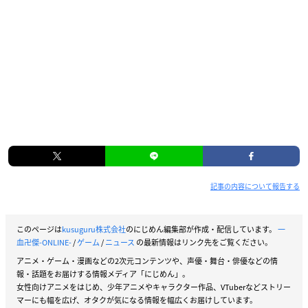
記事の内容について報告する
このページは
kusuguru株式会社
のにじめん編集部が作成・配信しています。
一
血卍傑-ONLINE-
/
ゲーム
/
ニュース
の最新情報はリンク先をご覧ください。
アニメ・ゲーム・漫画などの2次元コンテンツや、声優・舞台・俳優などの情
報・話題をお届けする情報メディア「にじめん」。
女性向けアニメをはじめ、少年アニメやキャラクター作品、VTuberなどストリー
マーにも幅を広げ、オタクが気になる情報を幅広くお届けしています。