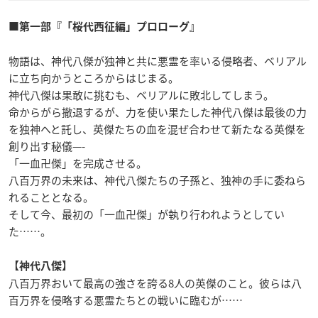
■第一部『「桜代西征編」プロローグ』
物語は、神代八傑が独神と共に悪霊を率いる侵略者、ベリアル
に立ち向かうところからはじまる。
神代八傑は果敢に挑むも、ベリアルに敗北してしまう。
命からがら撤退するが、力を使い果たした神代八傑は最後の力
を独神へと託し、英傑たちの血を混ぜ合わせて新たなる英傑を
創り出す秘儀—-
「一血卍傑」を完成させる。
八百万界の未来は、神代八傑たちの子孫と、独神の手に委ねら
れることとなる。
そして今、最初の「一血卍傑」が執り行われようとしてい
た……。
【神代八傑】
八百万界おいて最高の強さを誇る8人の英傑のこと。彼らは八
百万界を侵略する悪霊たちとの戦いに臨むが……