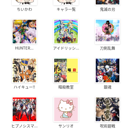
ちいかわ
キャラ一覧
鬼滅の刃
HUNTER...
アイドリッシ...
刀剣乱舞
ハイキュー!!
暗殺教室
銀魂
ヒプノシスマ...
サンリオ
呪術廻戦