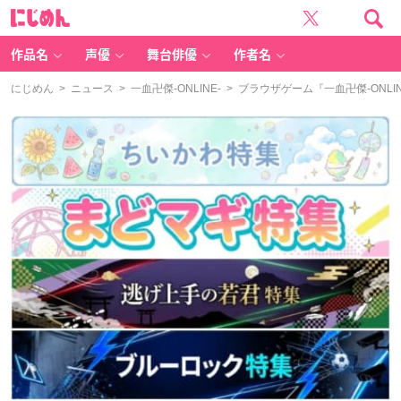
に
じ
め
ん
作品名
声優
舞台俳優
作者名
にじめん
>
ニュース
>
一血卍傑-ONLINE-
> ブラウザゲーム『一血卍傑-ONL