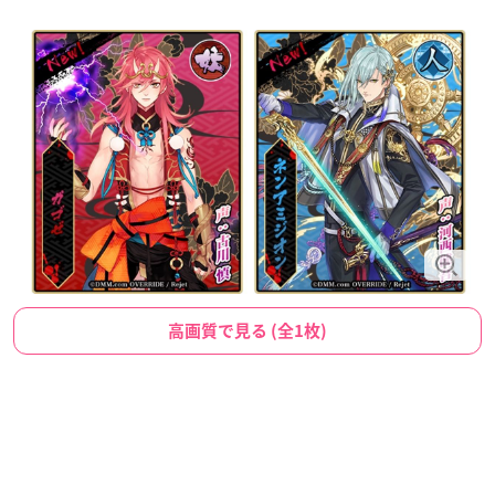
高画質で見る (全1枚)