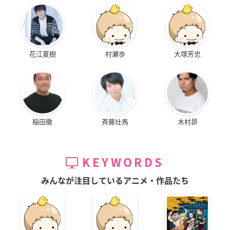
花江夏樹
村瀬歩
大塚芳忠
稲田徹
斉藤壮馬
木村昴
KEYWORDS
みんなが注目しているアニメ・作品たち