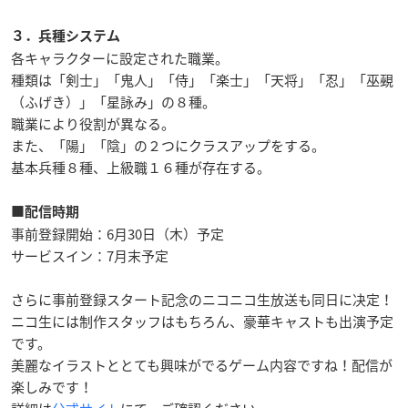
３．兵種システム
各キャラクターに設定された職業。
種類は「剣士」「鬼人」「侍」「楽士」「天将」「忍」「巫覡
（ふげき）」「星詠み」の８種。
職業により役割が異なる。
また、「陽」「陰」の２つにクラスアップをする。
基本兵種８種、上級職１６種が存在する。
■配信時期
事前登録開始：6月30日（木）予定
サービスイン：7月末予定
さらに事前登録スタート記念のニコニコ生放送も同日に决定！
ニコ生には制作スタッフはもちろん、豪華キャストも出演予定
です。
美麗なイラストととても興味がでるゲーム内容ですね！配信が
楽しみです！