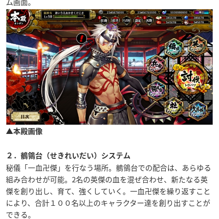
ム画面。
▲本殿画像
２．鶺鴒台（せきれいだい）システム
秘儀「一血卍傑」を行なう場所。鶺鴒台での配合は、あらゆる
組み合わせが可能。2名の英傑の血を混ぜ合わせ、新たなる英
傑を創り出し、育て、強くしていく。一血卍傑を繰り返すこと
により、合計１００名以上のキャラクター達を創り出すことが
できる。