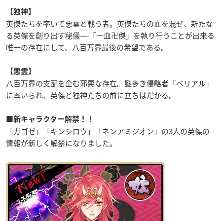
【独神】
英傑たちを率いて悪霊と戦う者。英傑たちの血を混ぜ、新たな
る英傑を創り出す秘儀—-「一血卍傑」を執り行うことが出来る
唯一の存在にして、八百万界最後の希望である。
【悪霊】
八百万界の支配を企む邪悪な存在。謎多き侵略者「ベリアル」
に率いられ、英傑と独神たちの前に立ちはだかる。
■新キャラクター解禁！！
「ガゴゼ」「キンシロウ」「ネンアミジオン」の3人の英傑の
情報が新しく解禁になりました。