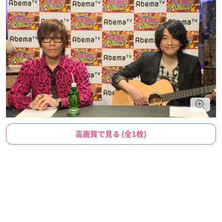
高画質で見る (全1枚)