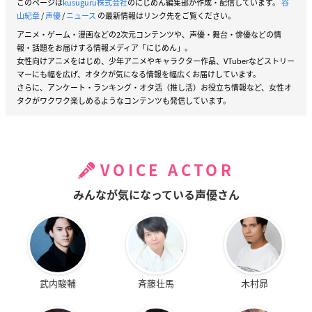
このページは
kusuguru株式会社
のにじめん編集部が作成・配信しています。
谷
山紀章
/
声優
/
ニュース
の最新情報はリンク先をご覧ください。
アニメ・ゲーム・漫画などの2次元コンテンツや、声優・舞台・俳優などの情
報・話題をお届けする情報メディア「にじめん」。
女性向けアニメをはじめ、少年アニメやキャラクター作品、VTuberなどストリー
マーにも幅を広げ、オタクが気になる情報を幅広くお届けしています。
さらに、アンケート・ランキング・オタ活（推し活）お役立ち情報など、女性オ
タクがワクワク楽しめるようなコンテンツも発信しています。
VOICE ACTOR
みんなが気になっている声優さん
武内駿輔
斉藤壮馬
木村昴