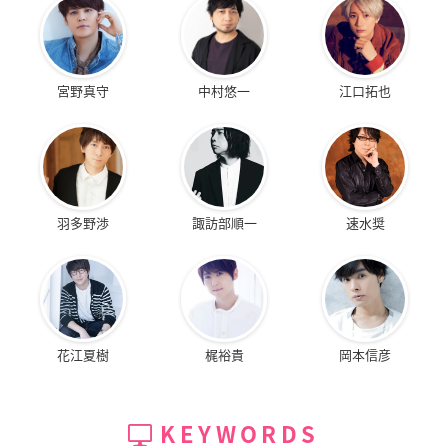
宮野真守
中村悠一
江口拓也
羽多野渉
諏訪部順一
速水奨
花江夏樹
梶裕貴
岡本信彦
KEYWORDS