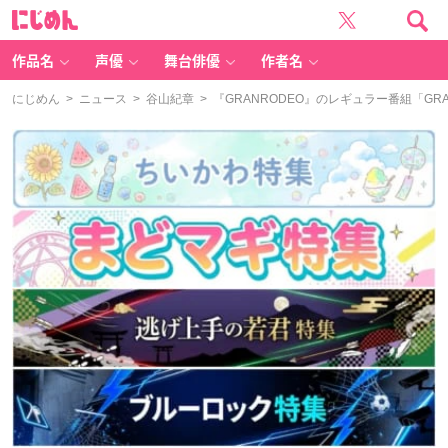
に
じ
め
ん
作品名
声優
舞台俳優
作者名
にじめん
>
ニュース
>
谷山紀章
> 『GRANRODEO』のレギュラー番組「GRA