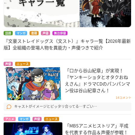
話題
マンガ
書籍
声優
舞台俳優
『文豪ストレイドッグス（文スト）』キャラ一覧【2026年最新
版】全組織の登場人物を異能力・声優つきで紹介
声優
ニュース
「口から谷山紀章」が実現！
『ヤンキーショタとオタクおね
えさん』ドラマCDのパンパンマ
ン役は谷山紀章さん！
14コメント
キャストがイメージとピッタリ合ってる…すごい…
アニメ
マンガ
声優
ニュース
「MBSアニメヒストリア」平成
を代表する作品＆声優が参戦！