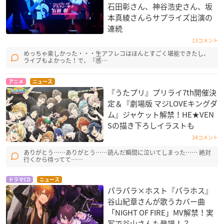
石田彰さん、神谷浩史さん、坂
本真綾さんらサプライズ出演の
連続
13コメント
めっちゃ楽しかった・・・生アフレコはほんとすごく堪能できたし、
ライブもよかった！で、『感…
アニメ
ニュース
『うたプリ』プリライ7th開催決
定＆『劇場版 マジLOVEキングダ
ム』ジャケット解禁！HE★VEN
Sの描き下ろしイラストも
34コメント
ありがとう……ありがとう……読んだ瞬間に泣いてしまった…… 絶対
行くから待ってて……
ドラマCD
ニュース
パラパラ×ホスト『パラホス』
谷山紀章さんが歌うカバー曲
「NIGHT OF FIRE」MV解禁！実
写で谷山さんも登場！？