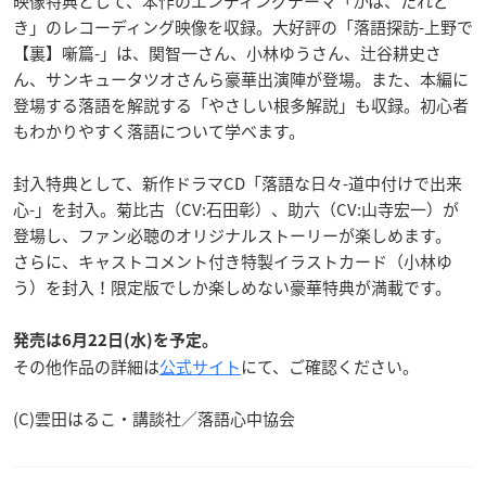
映像特典として、本作のエンディングテーマ「かは、たれど
き」のレコーディング映像を収録。大好評の「落語探訪-上野で
【裏】噺篇-」は、関智一さん、小林ゆうさん、辻谷耕史さ
ん、サンキュータツオさんら豪華出演陣が登場。また、本編に
登場する落語を解説する「やさしい根多解説」も収録。初心者
もわかりやすく落語について学べます。
封入特典として、新作ドラマCD「落語な日々-道中付けで出来
心-」を封入。菊比古（CV:石田彰）、助六（CV:山寺宏一）が
登場し、ファン必聴のオリジナルストーリーが楽しめます。
さらに、キャストコメント付き特製イラストカード（小林ゆ
う）を封入！限定版でしか楽しめない豪華特典が満載です。
発売は6月22日(水)を予定。
その他作品の詳細は
公式サイト
にて、ご確認ください。
(C)雲田はるこ・講談社／落語心中協会