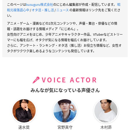
このページは
kusuguru株式会社
のにじめん編集部が作成・配信しています。
昭
和元禄落語心中
/
オタ活・推し活
/
ニュース
の最新情報はリンク先をご覧くださ
い。
アニメ・ゲーム・漫画などの2次元コンテンツや、声優・舞台・俳優などの情
報・話題をお届けする情報メディア「にじめん」。
女性向けアニメをはじめ、少年アニメやキャラクター作品、VTuberなどストリー
マーにも幅を広げ、オタクが気になる情報を幅広くお届けしています。
さらに、アンケート・ランキング・オタ活（推し活）お役立ち情報など、女性オ
タクがワクワク楽しめるようなコンテンツも発信しています。
VOICE ACTOR
みんなが気になっている声優さん
速水奨
宮野真守
木村昴