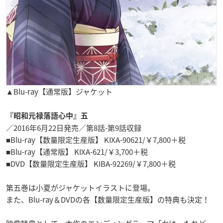
▲Blu-ray【通常版】ジャケット
『昭和元禄落語心中』五
／2016年6月22日発売／第8話-第9話収録
■Blu-ray【数量限定生産版】 KIXA-90621/￥7,800＋税
■Blu-ray【通常版】 KIXA-621/￥3,700＋税
■DVD【数量限定生産版】 KIBA-92269/￥7,800＋税
第五巻は小夏がジャケットイラストに登場。
また、Blu-ray＆DVDの各【数量限定生産版】の特典も決定！