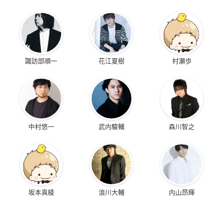
諏訪部順一
花江夏樹
村瀬歩
中村悠一
武内駿輔
森川智之
坂本真綾
浪川大輔
内山昂輝