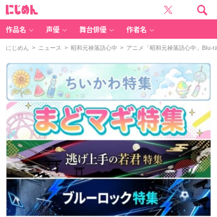
に
じ
め
ん
作品名
声優
舞台俳優
作者名
にじめん
>
ニュース
>
昭和元禄落語心中
> アニメ「昭和元禄落語心中」Blu-