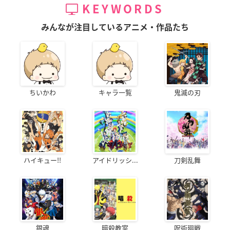
KEYWORDS
みんなが注目しているアニメ・作品たち
ちいかわ
キャラ一覧
鬼滅の刃
ハイキュー!!
アイドリッシ...
刀剣乱舞
銀魂
暗殺教室
呪術廻戦