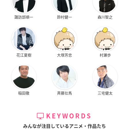
諏訪部順一
鈴村健一
森川智之
花江夏樹
大塚芳忠
村瀬歩
稲田徹
斉藤壮馬
三宅健太
KEYWORDS
みんなが注目しているアニメ・作品たち