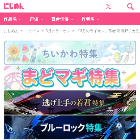
に
じ
め
ん
作品名
声優
舞台俳優
作者名
にじめん
>
ニュース
>
3月のライオン
> 『3月のライオン』作者 羽海野チカ