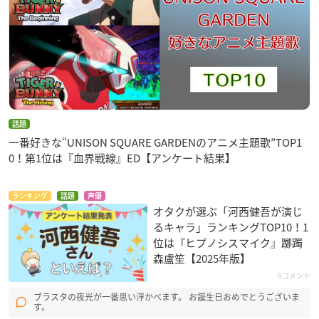
話題
一番好きな“UNISON SQUARE GARDENのアニメ主題歌”TOP1
0！第1位は『血界戦線』ED【アンケート結果】
ランキング
話題
声優
オタクが選ぶ「河西健吾が演じ
るキャラ」ランキングTOP10！1
位は『ヒプノシスマイク』躑躅
森盧笙【2025年版】
6コメント
ブラスタの夜光が一番思い浮かべます。 お誕生日おめでとうございま
す。