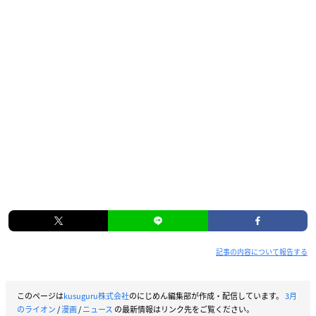
記事の内容について報告する
このページは
kusuguru株式会社
のにじめん編集部が作成・配信しています。
3月
のライオン
/
漫画
/
ニュース
の最新情報はリンク先をご覧ください。