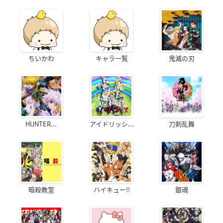
ちいかわ
キャラ一覧
鬼滅の刃
HUNTER...
アイドリッシ...
刀剣乱舞
暗殺教室
ハイキュー!!
銀魂