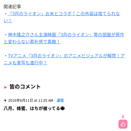
関連記事
・
『3月のライオン』お米とコラボ！この外装は捨てられな
い！
・
神木隆之介さん主演映画『3月のライオン』零の部屋が原作
と変わらない素朴感で素敵！
・
TVアニメ『3月のライオン』のアニメビジュアルが解禁！ア
ニメも実写も進行中！
皆のコメント
2016年6月11日 at 11:35 AM
返信
八月、蜂蜜、はちが被ってる🐝
0