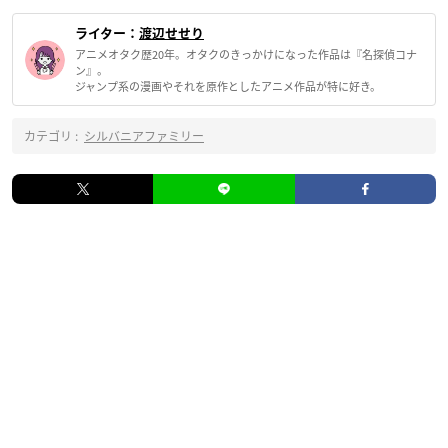
ライター：
渡辺せせり
アニメオタク歴20年。オタクのきっかけになった作品は『名探偵コナ
ン』。
ジャンプ系の漫画やそれを原作としたアニメ作品が特に好き。
カテゴリ :
シルバニアファミリー