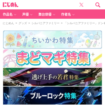
に
じ
め
ん
作品名
声優
舞台俳優
作者名
にじめん
>
グッズ
>
シルバニアファミリー
> 「シルバニアファミリー」ドン