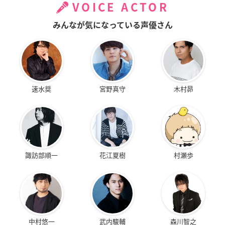
VOICE ACTOR
みんなが気になっている声優さん
速水奨
宮野真守
木村昴
諏訪部順一
花江夏樹
村瀬歩
中村悠一
武内駿輔
森川智之