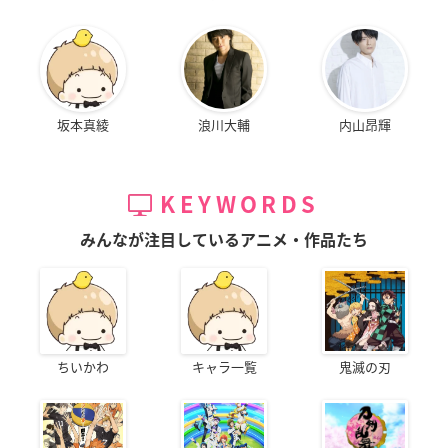
坂本真綾
浪川大輔
内山昂輝
KEYWORDS
みんなが注目しているアニメ・作品たち
ちいかわ
キャラ一覧
鬼滅の刃