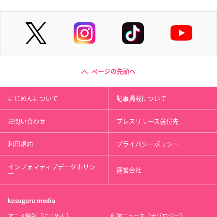
ページの先頭へ
にじめんについて
記事掲載について
お問い合わせ
プレスリリース送付先
利用規約
プライバシーポリシー
インフォマティブデータポリシ
運営会社
ー
kusuguru
media
アニメ情報［にじめん］
科学ニュース［ナゾロジー］