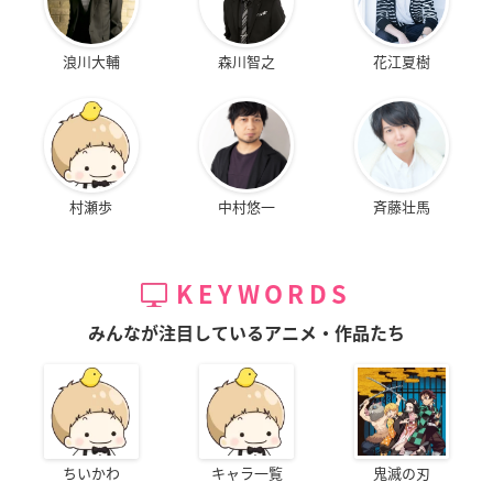
浪川大輔
森川智之
花江夏樹
村瀬歩
中村悠一
斉藤壮馬
KEYWORDS
みんなが注目しているアニメ・作品たち
ちいかわ
キャラ一覧
鬼滅の刃