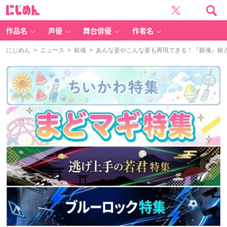
に
じ
め
ん
作品名
声優
舞台俳優
作者名
にじめん
>
ニュース
>
銀魂
> あんな姿やこんな姿も再現できる！『銀魂』銀