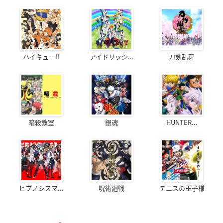
ハイキュー!!
アイドリッシ...
刀剣乱舞
暗殺教室
銀魂
HUNTER...
ヒプノシスマ...
呪術廻戦
テニスの王子様