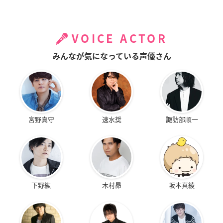
VOICE ACTOR
みんなが気になっている声優さん
宮野真守
速水奨
諏訪部順一
下野紘
木村昴
坂本真綾