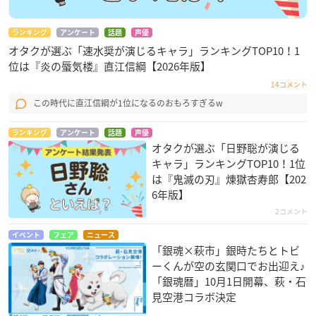
ランキング
アンケート
話題
声優
オタクが選ぶ「速水奨が演じるキャラ」ランキングTOP10！1
位は『炎の蜃気楼』直江信綱【2026年版】
14コメント
この時代に直江信綱が1位になるのおもろすぎるw
ランキング
アンケート
話題
声優
オタクが選ぶ「日野聡が演じる
キャラ」ランキングTOP10！1位
は『鬼滅の刃』煉󠄁獄杏寿郎【202
6年版】
2コメント
イベント
フェア
ニュース
「銀魂×萩市」銀時たちとトビ
ーくんが空の玄関口でお出迎え♪
「銀魂暦」10月1日開幕、萩・石
見空港コラボ決定