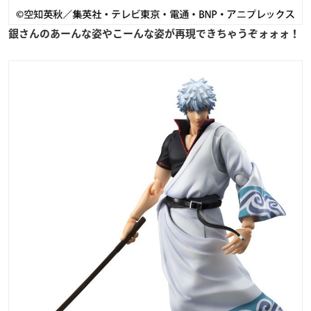
銀さんのあーんな姿やこーんな姿が再現できちゃうぞォォォ！