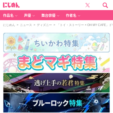
に
じ
め
ん
作品名
声優
舞台俳優
作者名
にじめん
>
ニュース
>
ディズニー
> 「トイ・ストーリー × OH MY CA