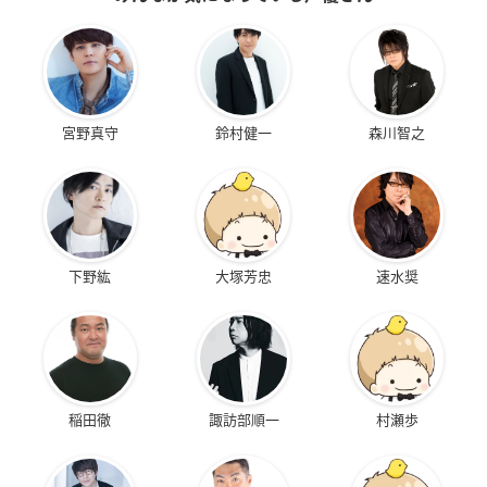
宮野真守
鈴村健一
森川智之
下野紘
大塚芳忠
速水奨
稲田徹
諏訪部順一
村瀬歩