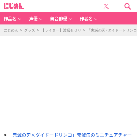
「鬼
に
滅
じ
の
め
刃
ん
×
ダ
作品名
声優
舞台俳優
作者名
イ
ド
ー
ド
にじめん
>
グッズ
>
【ライター】渡辺せせり
>
「鬼滅の刃×ダイドードリン
リ
ン
コ」
鬼
滅
缶
の
ガ
シ
ャ
ポ
ン
-
ア
ニ
メ
情
報
サ
イ
ト
に
じ
め
ん
「鬼滅の刃×ダイドードリンコ」鬼滅缶のミニチュアチャー
<