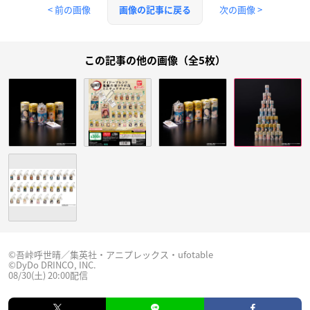
< 前の画像
次の画像 >
画像の記事に戻る
この記事の他の画像（全5枚）
©吾峠呼世晴／集英社・アニプレックス・ufotable
©DyDo DRINCO, INC.
08/30(土) 20:00配信