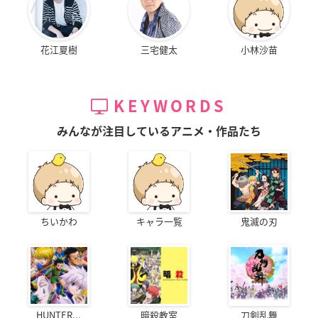
花江夏樹
三宅健太
小林沙苗
KEYWORDS
みんなが注目しているアニメ・作品たち
ちいかわ
キャラ一覧
鬼滅の刃
HUNTER...
暗殺教室
刀剣乱舞