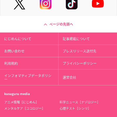
ページの先頭へ
にじめんについて
記事掲載について
お問い合わせ
プレスリリース送付先
利用規約
プライバシーポリシー
インフォマティブデータポリシ
運営会社
ー
kusuguru
media
アニメ情報［にじめん］
科学ニュース［ナゾロジー］
メンタルケア［ココロジー］
心理テスト［シンリ］