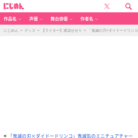
「鬼
に
滅
じ
の
め
刃
ん
×
ダ
作品名
声優
舞台俳優
作者名
イ
ド
ー
ド
にじめん
>
グッズ
>
【ライター】渡辺せせり
>
「鬼滅の刃×ダイドードリン
リ
ン
コ」
鬼
滅
缶
の
ガ
シ
ャ
ポ
ン
-
ア
ニ
メ
情
報
サ
イ
ト
に
じ
め
ん
「鬼滅の刃×ダイドードリンコ」鬼滅缶のミニチュアチャー
<