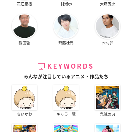
花江夏樹
村瀬歩
大塚芳忠
稲田徹
斉藤壮馬
木村昴
KEYWORDS
みんなが注目しているアニメ・作品たち
ちいかわ
キャラ一覧
鬼滅の刃