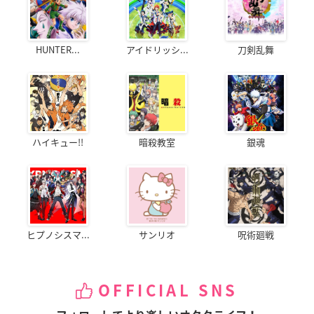
HUNTER...
アイドリッシ...
刀剣乱舞
ハイキュー!!
暗殺教室
銀魂
ヒプノシスマ...
サンリオ
呪術廻戦
OFFICIAL SNS