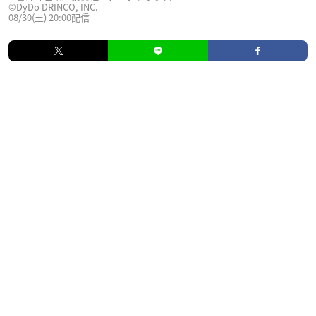
©DyDo DRINCO, INC.
08/30(土) 20:00配信