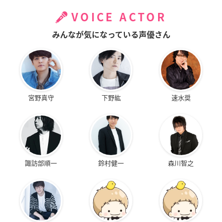
VOICE ACTOR
みんなが気になっている声優さん
宮野真守
下野紘
速水奨
諏訪部順一
鈴村健一
森川智之